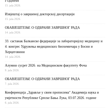
ГОДИНИ
15. jula 2026.
Извjeштaj o зaвршeнoj дoктoрскoj дисeртaциjи
15. jula 2026.
ОБАВЈЕШТЕЊЕ О ОДБРАНИ ЗАВРШНОГ РАДА
14. jula 2026.
33. састанак Балканске федерације за лабораторијску медицину и
4. конгрес Удружења медицинских биохемичара у Босни и
Херцеговини
14. jula 2026.
Алумни сусрет 2026. на Медицинском факултету Фоча
9. jula 2026.
ОБАВЈЕШТЕЊЕ О ОДБРАНИ ЗАВРШНОГ РАДА
7. jula 2026.
Конференција „Здравље у свим прописима“ Академија наука и
умјетности Републике Српске Бања Лука, 03.07.2026. године
6. jula 2026.