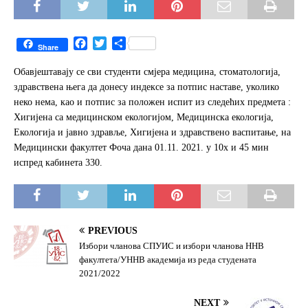
F
T
S
Share
a
w
h
c
i
a
Обавјештавају се сви студенти смјера медицина, стоматологија,
e
t
r
здравствена њега да донесу индексе за потпис наставе, уколико
b
t
e
неко нема, као и потпис за положен испит из следећих предмета :
o
e
Хигијена са медицинском екологијом, Медицинска екологија,
o
r
Екологија и јавно здравље, Хигијена и здравствено васпитање, на
k
Медицински факултет Фоча дана 01.11. 2021. у 10х и 45 мин
испред кабинета 330.
PREVIOUS
Избори чланова СПУИС и избори чланова ННВ
факултета/УННВ академија из реда студената
2021/2022
NEXT