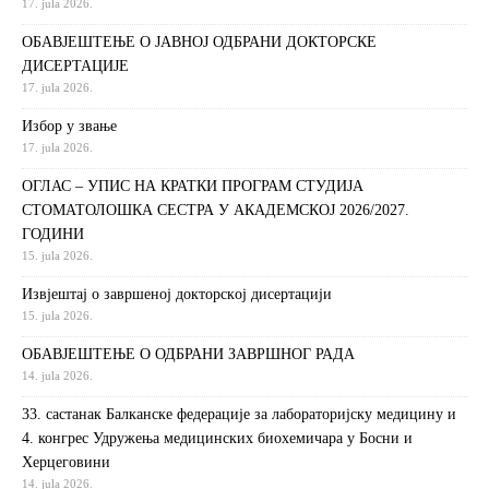
17. jula 2026.
ОБАВЈЕШТЕЊЕ О ЈАВНОЈ ОДБРАНИ ДОКТОРСКЕ
ДИСЕРТАЦИЈЕ
17. jula 2026.
Избор у звање
17. jula 2026.
ОГЛАС – УПИС НА КРАТКИ ПРОГРАМ СТУДИЈА
СТОМАТОЛОШКА СЕСТРА У АКАДЕМСКОЈ 2026/2027.
ГОДИНИ
15. jula 2026.
Извjeштaj o зaвршeнoj дoктoрскoj дисeртaциjи
15. jula 2026.
ОБАВЈЕШТЕЊЕ О ОДБРАНИ ЗАВРШНОГ РАДА
14. jula 2026.
33. састанак Балканске федерације за лабораторијску медицину и
4. конгрес Удружења медицинских биохемичара у Босни и
Херцеговини
14. jula 2026.