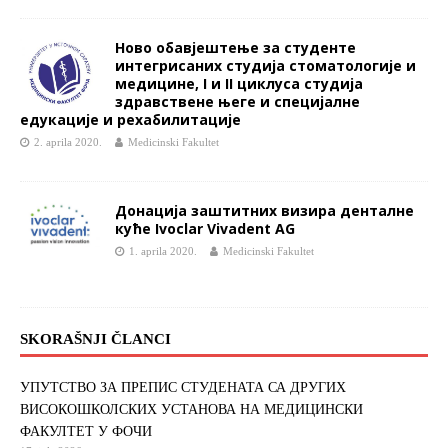
Ново обавјештење за студенте
интегрисаних студија стоматологије и
медицине, I и II циклуса студија
здравствене његе и специјалне
едукације и рехабилитације
2. aprila 2020.
Medicinski Fakultet
Донација заштитних визира денталне
куће Ivoclar Vivadent AG
1. aprila 2020.
Medicinski Fakultet
SKORAŠNJI ČLANCI
УПУТСТВО ЗА ПРЕПИС СТУДЕНАТА СА ДРУГИХ
ВИСОКОШКОЛСКИХ УСТАНОВА НА МЕДИЦИНСКИ
ФАКУЛТЕТ У ФОЧИ