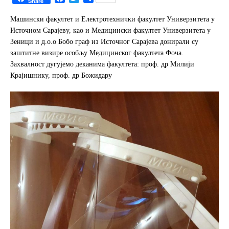
Share
a
w
h
c
i
a
Машински факултет и Електротехнички факултет Универзитета у
e
t
r
Источном Сарајеву, као и Медицински факултет Универзитета у
b
t
e
Зеници и д.о.о Бобо граф из Источног Сарајева донирали су
o
e
заштитне визире особљу Медицинског факултета Фоча.
o
r
Захвалност дугујемо деканима факултета: проф. др Милији
k
Крајишнику, проф. др Божидару