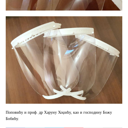
Поповићу и проф. др Харуну Хоџићу, као и господину Божу
Бобићу.