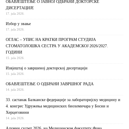
ОБАВЈЕШТЕЊЕ О ЈАВНОЈ ОДБРАНИ ДОКТОРСКЕ
ДИСЕРТАЦИЈЕ
17. jula 2026.
Избор у звање
17. jula 2026.
ОГЛАС – УПИС НА КРАТКИ ПРОГРАМ СТУДИЈА
СТОМАТОЛОШКА СЕСТРА У АКАДЕМСКОЈ 2026/2027.
ГОДИНИ
15. jula 2026.
Извjeштaj o зaвршeнoj дoктoрскoj дисeртaциjи
15. jula 2026.
ОБАВЈЕШТЕЊЕ О ОДБРАНИ ЗАВРШНОГ РАДА
14. jula 2026.
33. састанак Балканске федерације за лабораторијску медицину и
4. конгрес Удружења медицинских биохемичара у Босни и
Херцеговини
14. jula 2026.
Алумни сусрет 2026. на Медицинском факултету Фоча