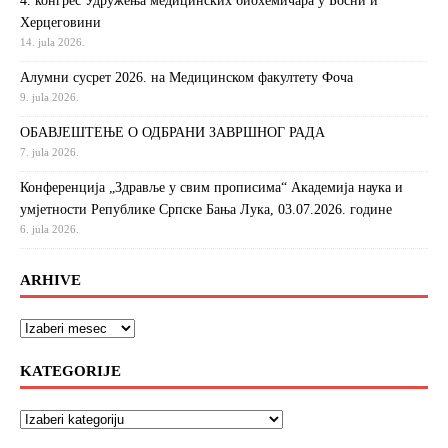
4. конгрес Удружења медицинских биохемичара у Босни и
Херцеговини
14. jula 2026.
Алумни сусрет 2026. на Медицинском факултету Фоча
9. jula 2026.
ОБАВЈЕШТЕЊЕ О ОДБРАНИ ЗАВРШНОГ РАДА
7. jula 2026.
Конференција „Здравље у свим прописима“ Академија наука и
умјетности Републике Српске Бања Лука, 03.07.2026. године
6. jula 2026.
ARHIVE
KATEGORIJE