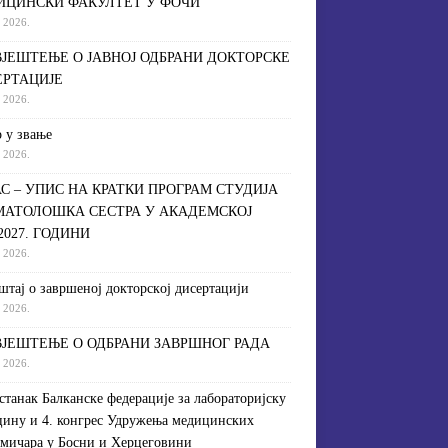
ИЦИНСКИ ФАКУЛТЕТ У ФОЧИ
a 2026.
ЈЕШТЕЊЕ О ЈАВНОЈ ОДБРАНИ ДОКТОРСКЕ
ЕРТАЦИЈЕ
a 2026.
 у звање
a 2026.
С – УПИС НА КРАТКИ ПРОГРАМ СТУДИЈА
МАТОЛОШКА СЕСТРА У АКАДЕМСКОЈ
/2027. ГОДИНИ
a 2026.
штaj o зaвршeнoj дoктoрскoj дисeртaциjи
a 2026.
ЈЕШТЕЊЕ О ОДБРАНИ ЗАВРШНОГ РАДА
a 2026.
астанак Балканске федерације за лабораторијску
ину и 4. конгрес Удружења медицинских
мичара у Босни и Херцеговини