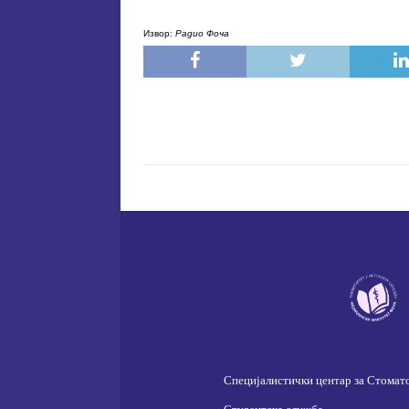
Извoр:
Рaдиo Фoчa
Специјалистички центар за Стомат