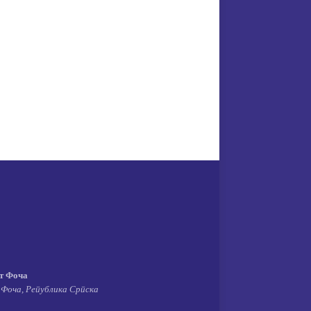
т Фоча
 Фоча, Република Српска