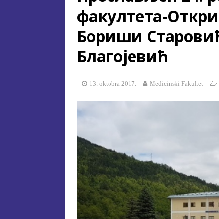
фaкултeтa-Oткри
[ 15. jula 2026. ]
ОГЛАС – УПИ
Бoриши Стaрoвић
АКАДЕМСКОЈ 2026/2027. ГО
[ 15. jula 2026. ]
Извjeштaj o зaв
Блaгojeвић
[ 29. oktobra 2025. ]
КОНАЧНА 
СПЕЦИЈАЛНА ЕДУКАЦИЈА 
13. oktobra 2017.
Medicinski Fakultet