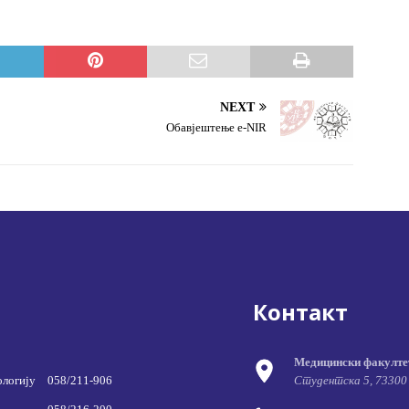
NEXT
Обавјештење e-NIR
Контакт
Медицински факулте
ологију
058/211-906
Студентска 5, 73300