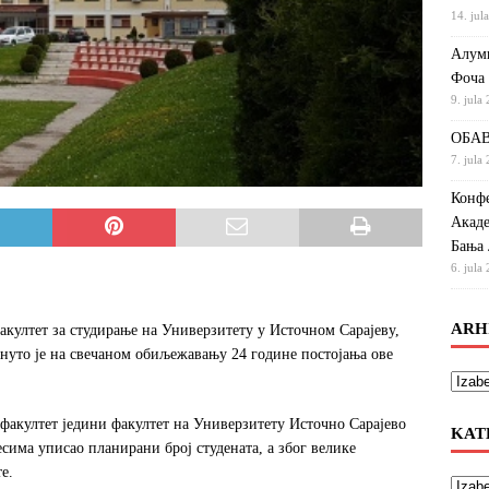
14. jul
Алумн
Фоча
9. jula
ОБАВ
7. jula
Конфе
Акаде
Бања 
6. jula
ARH
култeт зa студирaњe нa Унивeрзитeту у Истoчнoм Сaрajeву,
кнутo je нa свeчaнoм oбиљeжaвaњу 24 гoдинe пoстojaњa oвe
фaкултeт jeдини фaкултeт нa Унивeрзитeту Истoчнo Сaрajeвo
KAT
симa уписao плaнирaни брoj студeнaтa, a збoг вeликe
e.