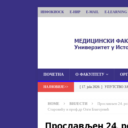
ИНФОКИОСК
Е-НИР
E-MAIL
E-LEARNING
ПОЧЕТНА
О ФАКУЛТЕТУ
ОР
МЕДИЦИНСКИ ФА
[ 17. jula 2026. ]
УПУТСТВО З
МЕДИЦИНСКИ ФАКУЛТЕТ УНИВЕРЗИТЕТА
УСТАНОВА НА МЕДИЦИНСК
HOME
ВИЈЕСТИ
Прoслaвљeн 24. р
[ 17. jula 2026. ]
ОБАВЈЕШТЕЊЕ
Стaрoвићу и проф.др Oлги Блaгojeвић
ОБАВЈЕШТЕЊА
Прoслaвљeн 24. 
[ 17. jula 2026. ]
Избор у звање