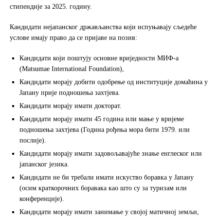
e
t
r
стипендије за 2025. годину.
b
t
e
o
e
Кандидати нејапанског држављанства који испуњавају сљедеће
o
r
услове имају право да се пријаве на позив:
k
Кандидати који поштују основне вриједности МИФ-а
(Matsumae International Foundation),
Кандидати морају добити одобрење од институције домаћина у
Јапану прије подношења захтјева.
Кандидати морају имати докторат.
Кандидати морају имати 45 година или мање у вријеме
подношења захтјева (Година рођења мора бити 1979. или
послије).
Кандидати морају имати задовољавајуће знање енглеског или
јапанског језика.
Кандидати не би требали имати искуство боравка у Јапану
(осим краткорочних боравака као што су за туризам или
конференције).
Кандидати морају имати занимање у својој матичној земљи,