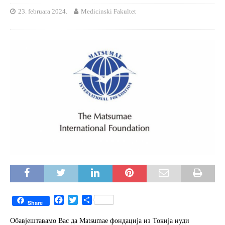
23. februara 2024.
Medicinski Fakultet
F
T
S
Share
a
w
h
c
i
a
Обавјештавамо Вас да Matsumae фондација из Токија нуди