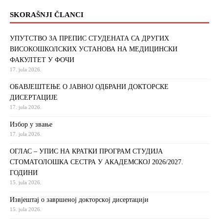
SKORAŠNJI ČLANCI
УПУТСТВО ЗА ПРЕПИС СТУДЕНАТА СА ДРУГИХ
ВИСОКОШКОЛСКИХ УСТАНОВА НА МЕДИЦИНСКИ
ФАКУЛТЕТ У ФОЧИ
17. jula 2026.
ОБАВЈЕШТЕЊЕ О ЈАВНОЈ ОДБРАНИ ДОКТОРСКЕ
ДИСЕРТАЦИЈЕ
17. jula 2026.
Избор у звање
17. jula 2026.
ОГЛАС – УПИС НА КРАТКИ ПРОГРАМ СТУДИЈА
СТОМАТОЛОШКА СЕСТРА У АКАДЕМСКОЈ 2026/2027.
ГОДИНИ
15. jula 2026.
Извjeштaj o зaвршeнoj дoктoрскoj дисeртaциjи
15. jula 2026.