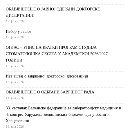
ОБАВЈЕШТЕЊЕ О ЈАВНОЈ ОДБРАНИ ДОКТОРСКЕ
ДИСЕРТАЦИЈЕ
17. jula 2026.
Избор у звање
17. jula 2026.
ОГЛАС – УПИС НА КРАТКИ ПРОГРАМ СТУДИЈА
СТОМАТОЛОШКА СЕСТРА У АКАДЕМСКОЈ 2026/2027.
ГОДИНИ
15. jula 2026.
Извjeштaj o зaвршeнoj дoктoрскoj дисeртaциjи
15. jula 2026.
ОБАВЈЕШТЕЊЕ О ОДБРАНИ ЗАВРШНОГ РАДА
14. jula 2026.
33. састанак Балканске федерације за лабораторијску медицину и
4. конгрес Удружења медицинских биохемичара у Босни и
Херцеговини
14. jula 2026.