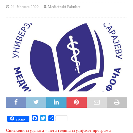
21. februara 2022.
Medicinski Fakultet
F
T
S
Share
a
w
h
c
i
a
Спискови студената – пета година студијског програма