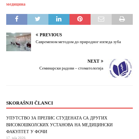
e
t
r
медицина
b
t
e
o
e
o
r
k
PREVIOUS
Савременом методом до природног изгледа зуба
NEXT
Семинарски радови – стоматологија
SKORAŠNJI ČLANCI
УПУТСТВО ЗА ПРЕПИС СТУДЕНАТА СА ДРУГИХ
ВИСОКОШКОЛСКИХ УСТАНОВА НА МЕДИЦИНСКИ
ФАКУЛТЕТ У ФОЧИ
17. jula 2026.