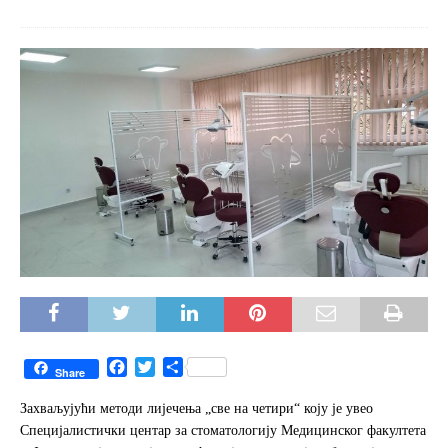
F
T
S
Share
a
w
h
c
i
a
Захваљујући методи лијечења „све на четири“ коју је увео
e
t
r
Специјалистички центар за стоматологију Медицинског факултета
b
t
e