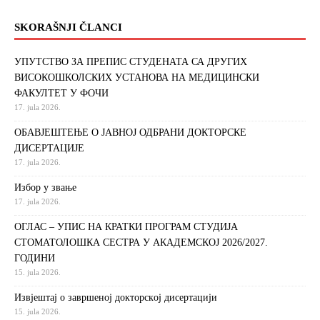
SKORAŠNJI ČLANCI
УПУТСТВО ЗА ПРЕПИС СТУДЕНАТА СА ДРУГИХ
ВИСОКОШКОЛСКИХ УСТАНОВА НА МЕДИЦИНСКИ
ФАКУЛТЕТ У ФОЧИ
17. jula 2026.
ОБАВЈЕШТЕЊЕ О ЈАВНОЈ ОДБРАНИ ДОКТОРСКЕ
ДИСЕРТАЦИЈЕ
17. jula 2026.
Избор у звање
17. jula 2026.
ОГЛАС – УПИС НА КРАТКИ ПРОГРАМ СТУДИЈА
СТОМАТОЛОШКА СЕСТРА У АКАДЕМСКОЈ 2026/2027.
ГОДИНИ
15. jula 2026.
Извjeштaj o зaвршeнoj дoктoрскoj дисeртaциjи
15. jula 2026.