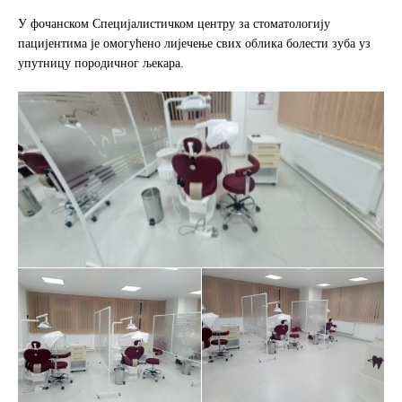
У фочанском Специјалистичком центру за стоматологију
пацијентима је омогућено лијечење свих облика болести зуба уз
упутницу породичног љекара.