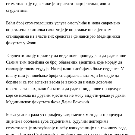
стоматологију од велике је корисити пацијентима, али и
студентима.
Већи број стоматолошких услуга омогућиће и нова савремено
опремљена клиничка сала, чије је опремање по свјетским
стандардима из властитих средстава финансирао Медицински
факултет у Фочи.
-Студенти имају прилику да виде нове процедуре и да раде више.
Самим тим повећава се број обавезних вјештина које морају да
савладају током студуја. На тај начин добијамо боље студенте. У
плану нам је повећање броја специјализаната који ће овдје да
бораве и са тог аспекта веома је важно да имамо довољно
простора за њих, како би могли да раде и виде нове процедуре
које се можда на другим мјестима не могу видјети-рекао је декан
Медицинског факултета Фоча Дејан Бокоњић.
Бољи услови рада уз примјену савремених метода и процедура
лијечења обољења зуба студентима, будућим докторима
стоматологије омогућавају и већу конкуренцију на тржишту рада,
истиче Никола Стојановић, помоћник декана за студијски програм