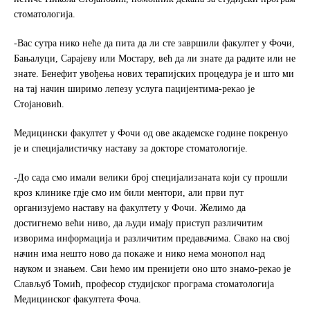
стоматологија.
-Вас сутра нико неће да пита да ли сте завршили факултет у Фочи,
Бањалуци, Сарајеву или Мостару, већ да ли знате да радите или не
знате. Бенефит увођења нових терапијских процедура је и што ми
на тај начин ширимо лепезу услуга пацијентима-рекао је
Стојановић.
Медицински факултет у Фочи од ове академске године покренуо
је и специјалистичку наставу за докторе стоматологије.
-До сада смо имали велики број специјализаната који су прошли
кроз клинике гдје смо им били ментори, али први пут
организујемо наставу на факултету у Фочи. Желимо да
достигнемо већи ниво, да људи имају приступ различитим
изворима информација и различитим предавачима. Свако на свој
начин има нешто ново да покаже и нико нема монопол над
науком и знањем. Сви ћемо им пренијети оно што знамо-рекао је
Слављуб Томић, професор студијског програма стоматологија
Медицинског факултета Фоча.