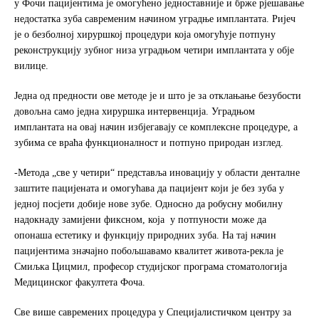
у Фочи пацијентима је омогућено једноставније и брже рјешавање
o
e
недостатка зуба савременим начином уградње имплантата. Ријеч
o
r
је о безболној хируршкој процедури која омогућује потпуну
k
реконструкцију зубног низа уградњом четири имплантата у обје
вилице.
Једна од предности ове методе је и што је за отклањање безубости
довољна само једна хируршка интервенција. Уградњом
имплантата на овај начин избјегавају се комплексне процедуре, а
зубима се враћа функционалност и потпуно природан изглед.
-Метода „све у четири“ представља иновацију у области денталне
заштите пацијената и омогућава да пацијент који је без зуба у
једној посјети добије нове зубе. Односно да робусну мобилну
надокнаду замијени фиксном, која у потпуности може да
опонаша естетику и функцију природних зуба. На тај начин
пацијентима значајно побољшавамо квалитет живота-рекла је
Смиљка Цицмил, професор студијског програма стоматологија
Медицинског факултета Фоча.
Све више савремених процедура у Специјалистичком центру за