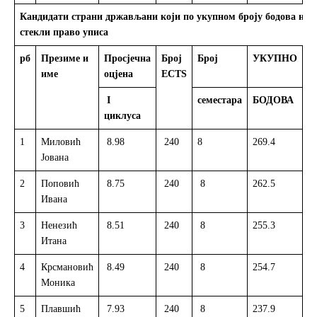
Кандидати страни држављани који по укупном броју бодова нис
стекли право уписа
рб
Презиме и
Просјечна
Број
Број
УКУПНО
С
име
оцјена
ECTS
I
семестара
БОДОВА
циклуса
1
Миловић
8.98
240
8
269.4
R
Јована
2
Поповић
8.75
240
8
262.5
Р
Ивана
3
Ненезић
8.51
240
8
255.3
Л
Итана
4
Крсмановић
8.49
240
8
254.7
Р
Моника
5
Плавшић
7.93
240
8
237.9
Р