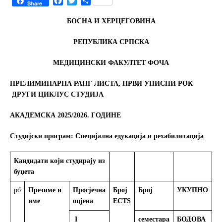
F
T
S
Share
a
w
h
c
i
a
БОСНА И ХЕРЦЕГОВИНА
e
t
r
b
t
e
РЕПУБЛИКА СРПСКА
o
e
o
r
МЕДИЦИНСКИ ФАКУЛТЕТ ФОЧА
k
ПРЕЛИМИНАРНА РАНГ ЛИСТА, ПРВИ УПИСНИ РОК
ДРУГИ ЦИКЛУС СТУДИЈА
АКАДЕМСКА 2025/2026. ГОДИНЕ
Студијски програм: Специјална едукација и рехабилитација
Кандидати који студирају из
буџета
рб
Презиме и
Просјечна
Број
Број
УКУПНО
С
име
оцјена
ECTS
I
семестара
БОДОВА