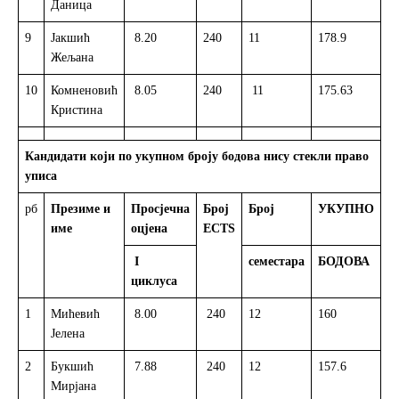
Даница
9
Јакшић
8.20
240
11
178.9
Р
Жељана
10
Комненовић
8.05
240
11
175.63
Р
Кристина
Кандидати који по укупном броју бодова нису стекли право
уписа
рб
Презиме и
Просјечна
Број
Број
УКУПНО
С
име
оцјена
ECTS
I
семестара
БОДОВА
циклуса
1
Мићевић
8.00
240
12
160
Л
Јелена
2
Букшић
7.88
240
12
157.6
Р
Мирјана