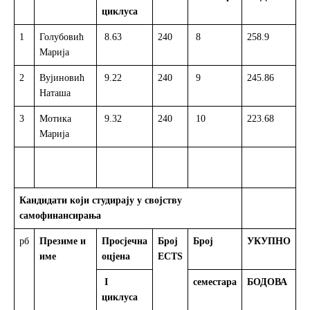
циклуса
1
Голубовић
8.63
240
8
258.9
Л
Марија
2
Вујиновић
9.22
240
9
245.86
Р
Наташа
3
Мотика
9.32
240
10
223.68
Р
Марија
Кандидати који студирају у својству
самофинансирања
рб
Презиме и
Просјечна
Број
Број
УКУПНО
С
име
оцјена
ECTS
I
семестара
БОДОВА
циклуса