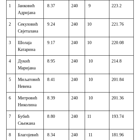
1
Јанковић
8.37
240
9
223.2
Р
Адријана
2
Секуловић
9.24
240
10
221.76
Л
Свјеталана
3
Шолаја
9.17
240
10
220.08
Р
Катарина
4
Дукић
8.95
240
10
214.8
Р
Маријана
5
Миљатовић
8.41
240
10
201.84
Л
Невена
6
Митровић
8.39
240
10
201.36
Л
Николина
7
Бубић
8.80
240
11
193.74
Л
Сњежана
8
Благојевић
8.34
240
11
181.96
Л