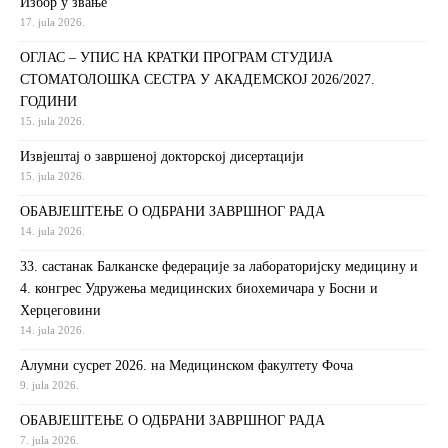
Избор у звање
17. jula 2026.
ОГЛАС – УПИС НА КРАТКИ ПРОГРАМ СТУДИЈА
СТОМАТОЛОШКА СЕСТРА У АКАДЕМСКОЈ 2026/2027.
ГОДИНИ
15. jula 2026.
Извjeштaj o зaвршeнoj дoктoрскoj дисeртaциjи
15. jula 2026.
ОБАВЈЕШТЕЊЕ О ОДБРАНИ ЗАВРШНОГ РАДА
14. jula 2026.
33. састанак Балканске федерације за лабораторијску медицину и
4. конгрес Удружења медицинских биохемичара у Босни и
Херцеговини
14. jula 2026.
Алумни сусрет 2026. на Медицинском факултету Фоча
9. jula 2026.
ОБАВЈЕШТЕЊЕ О ОДБРАНИ ЗАВРШНОГ РАДА
7. jula 2026.