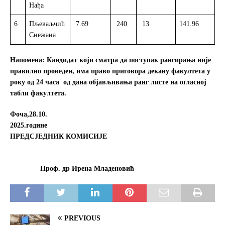
Нађа
6
Пљеваљчић
7.69
240
13
141.96
Р
Снежана
Напомена: Кандидат који сматра да поступак рангирања није
правилно проведен, има право приговора декану факултета у
року од 24
часa
од дана објављивања ранг листе на огласној
табли факултета.
Фоча,28.10.
2025.године
ПРЕДСЈЕДНИК КОМИСИЈЕ
Проф. др Ирена Младеновић
PREVIOUS