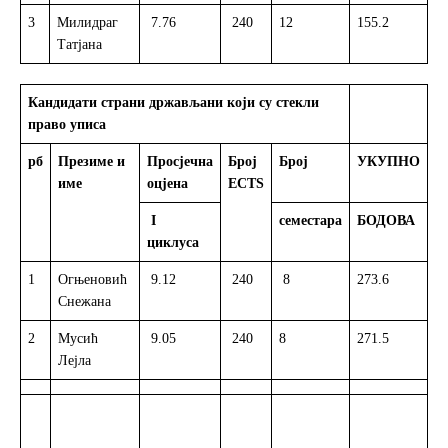
3
Милидраг
7.76
240
12
155.2
Л
Татјана
Кандидати страни држављани који су стекли
право уписа
рб
Презиме и
Просјечна
Број
Број
УКУПНО
С
име
оцјена
ECTS
I
семестара
БОДОВА
циклуса
1
Огњеновић
9.12
240
8
273.6
Л
Снежана
2
Мусић
9.05
240
8
271.5
Л
Лејла