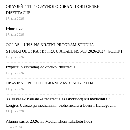
OBAVJEŠTENJE O JAVNOJ ODBRANI DOKTORSKE
DISERTACIJE
17. jula 2026.
Izbor u zvanje
17. jula 2026.
OGLAS – UPIS NA KRATKI PROGRAM STUDIJA
STOMATOLOŠKA SESTRA U AKADEMSKOJ 2026/2027. GODINI
15. jula 2026.
Izvještaj o završenoj doktorskoj disertaciji
15. jula 2026.
OBAVJEŠTENJE O ODBRANI ZAVRŠNOG RADA
14. jula 2026.
33. sastanak Balkanske federacije za laboratorijsku medicinu i 4.
kongres Udruženja medicinskih biohemičara u Bosni i Hercegovini
14. jula 2026.
Alumni susret 2026. na Medicinskom fakultetu Foča
9. jula 2026.