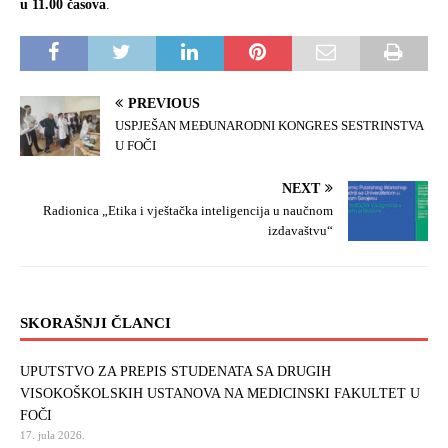
u 11.00 časova
.
o
e
o
r
k
PREVIOUS
USPJEŠAN MEĐUNARODNI KONGRES SESTRINSTVA
U FOČI
NEXT
Radionica „Etika i vještačka inteligencija u naučnom
izdavaštvu“
SKORAŠNJI ČLANCI
UPUTSTVO ZA PREPIS STUDENATA SA DRUGIH
VISOKOŠKOLSKIH USTANOVA NA MEDICINSKI FAKULTET U
FOČI
17. jula 2026.