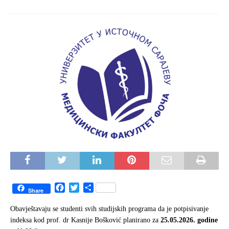
F
T
S
Share
a
w
h
c
i
a
Obavještavaju se studenti svih studijskih programa da je potpisivanje
e
t
r
indeksa kod prof. dr Kasnije Bošković planirano za
25.05.2026. godine
b
t
e