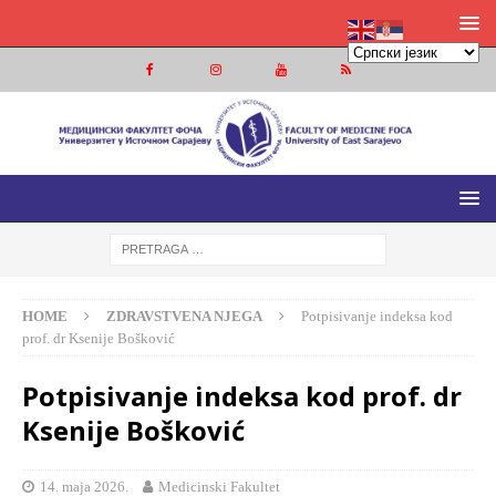
MEDICINSKI FAKULTET FOČA
MEDICINSKI FAKULTET UNIVERZITETA U ISTOČNOM
SARAJEVU
HOME
ZDRAVSTVENA NJEGA
Potpisivanje indeksa kod
prof. dr Ksenije Bošković
Potpisivanje indeksa kod prof. dr
Ksenije Bošković
14. maja 2026.
Medicinski Fakultet