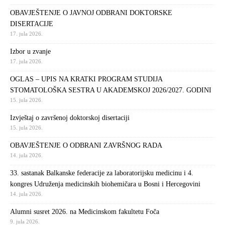
OBAVJEŠTENJE O JAVNOJ ODBRANI DOKTORSKE
DISERTACIJE
17. jula 2026.
Izbor u zvanje
17. jula 2026.
OGLAS – UPIS NA KRATKI PROGRAM STUDIJA
STOMATOLOŠKA SESTRA U AKADEMSKOJ 2026/2027. GODINI
15. jula 2026.
Izvještaj o završenoj doktorskoj disertaciji
15. jula 2026.
OBAVJEŠTENJE O ODBRANI ZAVRŠNOG RADA
14. jula 2026.
33. sastanak Balkanske federacije za laboratorijsku medicinu i 4.
kongres Udruženja medicinskih biohemičara u Bosni i Hercegovini
14. jula 2026.
Alumni susret 2026. na Medicinskom fakultetu Foča
9. jula 2026.