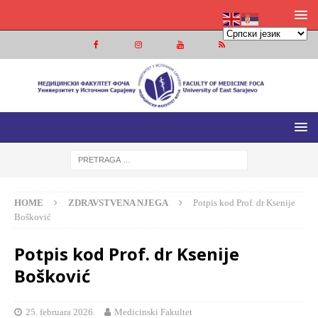
MEDICINSKI FAKULTET FOČA
MEDICINSKI FAKULTET UNIVERZITETA U ISTOČNOM
SARAJEVU
HOME
ZDRAVSTVENA NJEGA
Potpis kod Prof. dr Ksenije
Bošković
Potpis kod Prof. dr Ksenije
Bošković
25. februara 2026.
Medicinski Fakultet