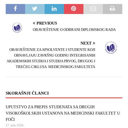
o
e
o
r
k
PREVIOUS
OBAVJEŠTENJE O ODBRANI DIPLOMSKOG RADA
NEXT
OBAVJEŠTENJE ZA APSOLVENTE I STUDENTE KOJI
OBNAVLJAJU ZAVRŠNU GODINU INTEGRISANIH
AKADEMSKIH STUDIJA I STUDIJA PRVOG, DRUGOG I
TREĆEG CIKLUSA MEDICINSKOG FAKULTETA
SKORAŠNJI ČLANCI
UPUTSTVO ZA PREPIS STUDENATA SA DRUGIH
VISOKOŠKOLSKIH USTANOVA NA MEDICINSKI FAKULTET U
FOČI
17. jula 2026.