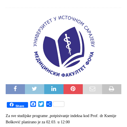
F
T
S
Share
a
w
h
c
i
a
Za sve studijske programe ,potpisivanje indeksa kod Prof. dr Ksenije
e
t
r
Bošković planirano je za 02.03. u 12:00
b
t
e