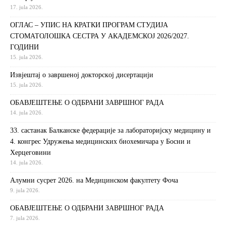
17. jula 2026.
ОГЛАС – УПИС НА КРАТКИ ПРОГРАМ СТУДИЈА
СТОМАТОЛОШКА СЕСТРА У АКАДЕМСКОЈ 2026/2027.
ГОДИНИ
15. jula 2026.
Извjeштaj o зaвршeнoj дoктoрскoj дисeртaциjи
15. jula 2026.
ОБАВЈЕШТЕЊЕ О ОДБРАНИ ЗАВРШНОГ РАДА
14. jula 2026.
33. састанак Балканске федерације за лабораторијску медицину и
4. конгрес Удружења медицинских биохемичара у Босни и
Херцеговини
14. jula 2026.
Алумни сусрет 2026. на Медицинском факултету Фоча
9. jula 2026.
ОБАВЈЕШТЕЊЕ О ОДБРАНИ ЗАВРШНОГ РАДА
7. jula 2026.