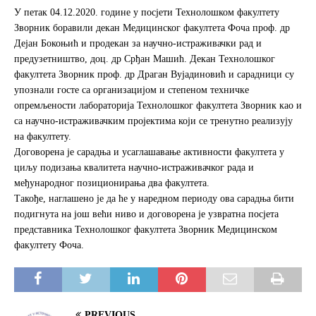
c
i
a
У петак 04.12.2020. године у посјети Технолошком факултету
e
t
r
Зворник боравили декан Медицинског факултета Фоча проф. др
b
t
e
Дејан Бокоњић и продекан за научно-истраживачки рад и
o
e
предузетништво, доц. др Срђан Машић. Декан Технолошког
o
r
факултета Зворник проф. др Драган Вујадиновић и сарадници су
k
упознали госте са организацијом и степеном техничке
опремљености лабораторија Технолошког факултета Зворник као и
са научно-истраживачким пројектима који се тренутно реализују
на факултету.
Договорена је сарадња и усаглашавање активности факултета у
циљу подизања квалитета научно-истраживачког рада и
међународног позиционирања два факултета.
Такође, наглашено је да ће у наредном периоду ова сарадња бити
подигнута на још већи ниво и договорена је узвратна посјета
представника Технолошког факултета Зворник Медицинском
факултету Фоча.
PREVIOUS