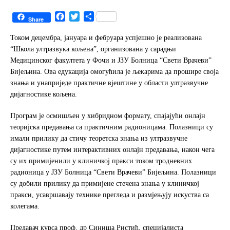
F
T
S
Share
a
w
h
c
i
a
Током децембра, јануара и фебруара успјешно је реализована
e
t
r
“Школа ултразвука кољена”, организована у сарадњи
b
t
e
Медицинског факултета у Фочи и ЈЗУ Болница “Свети Врачеви”
o
e
Бијељина. Ова едукација омогућила је љекарима да прошире своја
o
r
знања и унаприједе практичне вјештине у области ултразвучне
k
дијагностике кољена.
Програм је осмишљен у хибридном формату, спајајући онлајн
теоријска предавања са практичним радионицама. Полазници су
имали прилику да стичу теоретска знања из ултразвучне
дијагностике путем интерактивних онлајн предавања, након чега
су их примијенили у клиничкој пракси током тродневних
радионица у ЈЗУ Болница “Свети Врачеви” Бијељина. Полазници
су добили прилику да примијене стечена знања у клиничкој
пракси, усавршавају технике прегледа и размјењују искуства са
колегама.
Предавач курса проф. др Синиша Ристић, специјалиста