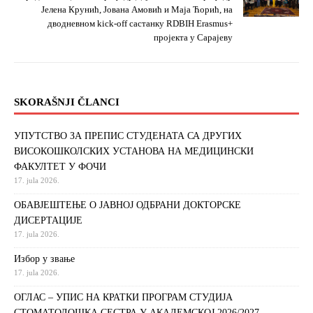
Јелена Крунић, Јована Амовић и Маја Ћорић, на
дводневном kick-off састанку RDBIH Erasmus+
пројекта у Сарајеву
SKORAŠNJI ČLANCI
УПУТСТВО ЗА ПРЕПИС СТУДЕНАТА СА ДРУГИХ
ВИСОКОШКОЛСКИХ УСТАНОВА НА МЕДИЦИНСКИ
ФАКУЛТЕТ У ФОЧИ
17. jula 2026.
ОБАВЈЕШТЕЊЕ О ЈАВНОЈ ОДБРАНИ ДОКТОРСКЕ
ДИСЕРТАЦИЈЕ
17. jula 2026.
Избор у звање
17. jula 2026.
ОГЛАС – УПИС НА КРАТКИ ПРОГРАМ СТУДИЈА
СТОМАТОЛОШКА СЕСТРА У АКАДЕМСКОЈ 2026/2027.