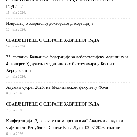
ГОДИНИ
15. jula 2026.
Извjeштaj o зaвршeнoj дoктoрскoj дисeртaциjи
15. jula 2026.
ОБАВЈЕШТЕЊЕ О ОДБРАНИ ЗАВРШНОГ РАДА
14. jula 2026.
33. састанак Балканске федерације за лабораторијску медицину и
4. конгрес Удружења медицинских биохемичара у Босни и
Херцеговини
14. jula 2026.
Алумни сусрет 2026. на Медицинском факултету Фоча
9. jula 2026.
ОБАВЈЕШТЕЊЕ О ОДБРАНИ ЗАВРШНОГ РАДА
7. jula 2026.
Конференција „Здравље у свим прописима“ Академија наука и
умјетности Републике Српске Бања Лука, 03.07.2026. године
6. jula 2026.