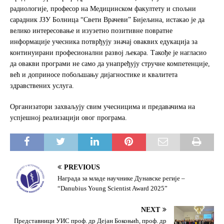
радиологије, професор на Медицинском факултету и спољни
сарадник ЈЗУ Болница “Свети Врачеви” Бијељина, истакао је да
велико интересовање и изузетно позитивне повратне
информације учесника потврђују значај оваквих едукација за
континуирани професионални развој љекара. Такође је нагласио
да овакви програми не само да унапређују стручне компетенције,
већ и доприносе побољшању дијагностике и квалитета
здравствених услуга.
Организатори захваљују свим учесницима и предавачима на
успјешној реализацији овог програма.
PREVIOUS
Награда за младе научнике Дунавске регије –
“Danubius Young Scientist Award 2025”
NEXT
Представници УИС проф. др Дејан Бокоњић, проф. др