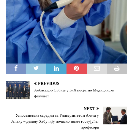
PREVIOUS
Амбасадор Србије у БиХ посјетио Медицински
факултет
NEXT
Успостављена сарадња са Универзитетом Акита у
Јапану – декану Хабучију почасно звање гостујућег
професора