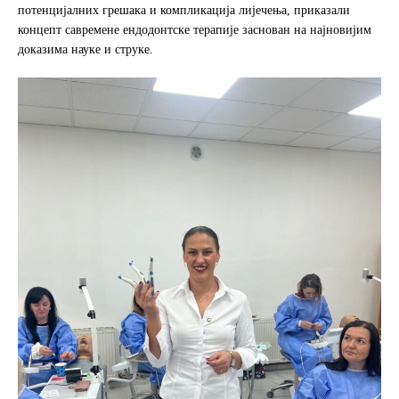
потенцијалних грешака и компликација лијечења, приказали
концепт савремене ендодонтске терапије заснован на најновијим
доказима науке и струке.