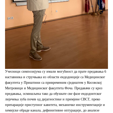
Учесници симпозијума су имали могућност да прате предавања 6
наставника и стручњака из области ендодонције са Медицинског
факултета у Приштини са привременим сједиштем у Косовској
Митровици и Медицинског факултета Фоча. Предавачи су кроз
предавања, осмишљена тако да обухвате све фазе ендодонтског
лијечења зуба почев од дијагностике и примјене CBCT, преко
препарације приступног кавитета, механичке инструментaције и
хемијске обраде канала, дефинитивне оптурације, до анализе