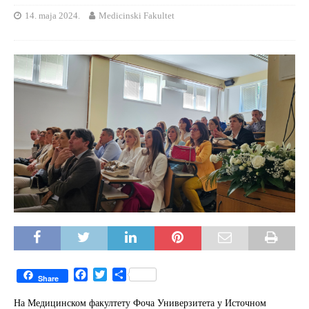
14. maja 2024.
Medicinski Fakultet
F
T
S
Share
a
w
h
c
i
a
На Медицинском факултету Фоча Универзитета у Источном