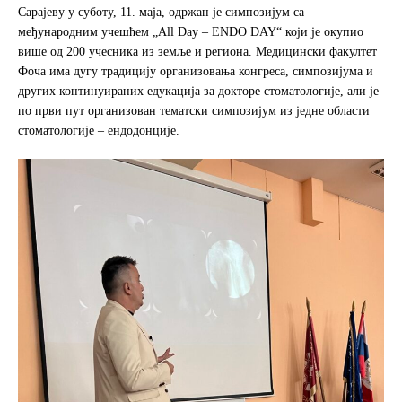
e
t
r
Сарајеву у суботу, 11. маја, одржан је симпозијум са
b
t
e
међународним учешћем „All Day – ENDO DAY“ који је окупио
o
e
више од 200 учесника из земље и региона. Медицински факултет
o
r
Фоча има дугу традицију организовања конгреса, симпозијума и
k
других континуираних едукација за докторе стоматологије, али је
по први пут организован тематски симпозијум из једне области
стоматологије – ендодонције.