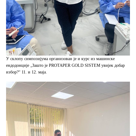
У склопу симпозијума организован је и курс из машинске
ендодонције „Зашто је PROTAPER GOLD SISTEM увијек добар
избор?“ 11. и 12. маја.