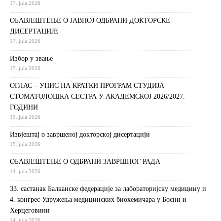
17. jula 2026.
ОБАВЈЕШТЕЊЕ О ЈАВНОЈ ОДБРАНИ ДОКТОРСКЕ
ДИСЕРТАЦИЈЕ
17. jula 2026.
Избор у звање
17. jula 2026.
ОГЛАС – УПИС НА КРАТКИ ПРОГРАМ СТУДИЈА
СТОМАТОЛОШКА СЕСТРА У АКАДЕМСКОЈ 2026/2027.
ГОДИНИ
15. jula 2026.
Извjeштaj o зaвршeнoj дoктoрскoj дисeртaциjи
15. jula 2026.
ОБАВЈЕШТЕЊЕ О ОДБРАНИ ЗАВРШНОГ РАДА
14. jula 2026.
33. састанак Балканске федерације за лабораторијску медицину и
4. конгрес Удружења медицинских биохемичара у Босни и
Херцеговини
14. jula 2026.