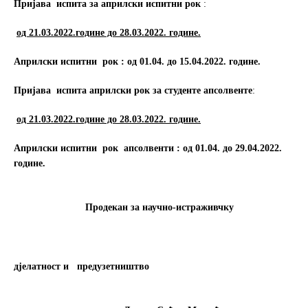
Пријава испита
за
априлски испитни
рок
:
од 21.03.2022.године до
28.03
.2022
. године.
Априлски испитни рок
: од
01.04
. до 1
5.04.
2022
. године.
Пријава испита априлски рок за студенте апсолвенте
:
од 21.03.202
2
.године до
28.03
.2022
. године.
Априлски испитни рок
апсолвенти
: од
01.04
. до 29.04.2022
.
године.
Продекан за научно-истраживчку
дјелатност и предузетништво