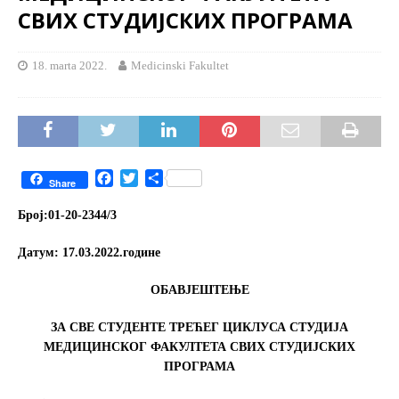
СВИХ СТУДИЈСКИХ ПРОГРАМА
18. marta 2022.
Medicinski Fakultet
F
T
S
Share
a
w
h
c
i
a
Број:01-20-2344/3
e
t
r
b
t
e
Датум:
17.03.2022
.
године
o
e
o
r
OБАВЈЕШТЕЊЕ
k
ЗА
СВЕ СТУДЕНТЕ
ТРЕЋЕГ
ЦИКЛУСА СТУДИЈА
МЕДИЦИНСКОГ ФАКУЛТЕТА СВИХ СТУДИЈСКИХ
ПРОГРАМА