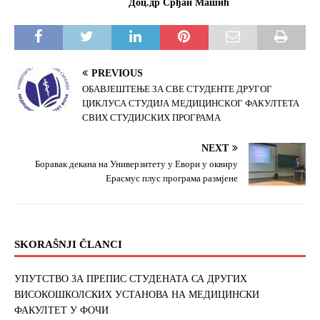
Доц.др Срђан Машић
PREVIOUS
OБАВЈЕШТЕЊЕ ЗА СВЕ СТУДЕНТЕ ДРУГОГ
ЦИКЛУСА СТУДИЈА МЕДИЦИНСКОГ ФАКУЛТЕТА
СВИХ СТУДИЈСКИХ ПРОГРАМА
NEXT
Боравак декана на Универзитету у Евори у оквиру
Ерасмус плус програма размjене
SKORAŠNJI ČLANCI
УПУТСТВО ЗА ПРЕПИС СТУДЕНАТА СА ДРУГИХ
ВИСОКОШКОЛСКИХ УСТАНОВА НА МЕДИЦИНСКИ
ФАКУЛТЕТ У ФОЧИ