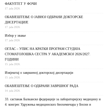
ФАКУЛТЕТ У ФОЧИ
17. jula 2026.
ОБАВЈЕШТЕЊЕ О ЈАВНОЈ ОДБРАНИ ДОКТОРСКЕ
ДИСЕРТАЦИЈЕ
17. jula 2026.
Избор у звање
17. jula 2026.
ОГЛАС – УПИС НА КРАТКИ ПРОГРАМ СТУДИЈА
СТОМАТОЛОШКА СЕСТРА У АКАДЕМСКОЈ 2026/2027.
ГОДИНИ
15. jula 2026.
Извjeштaj o зaвршeнoj дoктoрскoj дисeртaциjи
15. jula 2026.
ОБАВЈЕШТЕЊЕ О ОДБРАНИ ЗАВРШНОГ РАДА
14. jula 2026.
33. састанак Балканске федерације за лабораторијску медицину и
4. конгрес Удружења медицинских биохемичара у Босни и