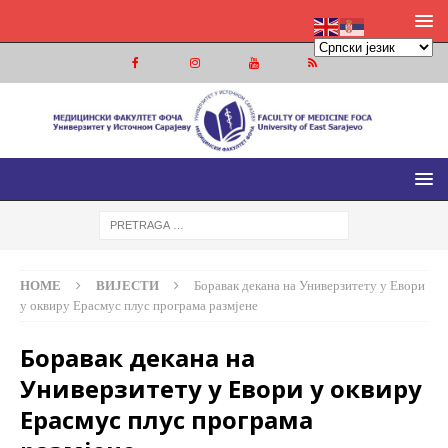
МЕДИЦИНСКИ ФАКУЛТЕТ ФОЧА
МЕДИЦИНСКИ ФАКУЛТЕТ УНИВЕРЗИТЕТА У ИСТОЧНОМ
САРАЈЕВУ
HOME
ВИЈЕСТИ
Боравак декана на Универзитету у Евори
у оквиру Ерасмус плус програма размjене
Боравак декана на
Универзитету у Евори у оквиру
Ерасмус плус програма