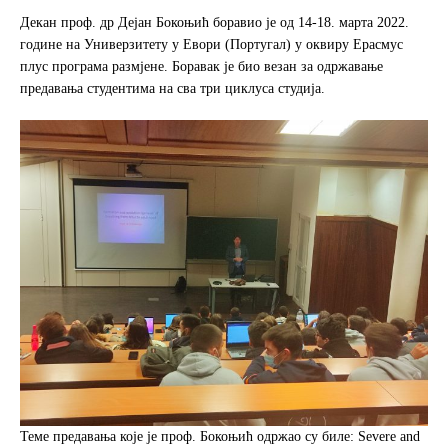
a
w
h
c
i
a
Декан проф. др Дејан Бокоњић боравио је од 14-18. марта 2022.
e
t
r
године на Универзитету у Евори (Португал) у оквиру Ерасмус
b
t
e
плус програма размјене. Боравак је био везан за одржавање
o
e
предавања студентима на сва три циклуса студија.
o
r
k
Теме предавања које је проф. Бокоњић одржао су биле: Severe and