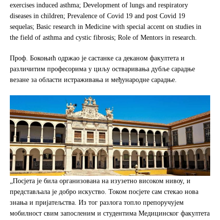
exercises induced asthma; Development of lungs and respiratory
diseases in children; Prevalence of Covid 19 and post Covid 19
sequelas; Basic research in Medicine with special accent on studies in
the field of asthma and cystic fibrosis; Role of Mentors in research.
Проф. Бокоњић одржао је састанке са деканом факултета и
различитим професорима у циљу остваривања дубље сарадње
везане за области истраживања и међународне сарадње.
„Посјета је била организована на изузетно високом нивоу, и
представљала је добро искуство. Током посјете сам стекао нова
знања и пријатељства. Из тог разлога топло препоручујем
мобилност свим запосленим и студентима Медицинског факултета