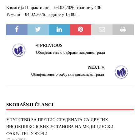
o
e
Комисија II практични – 03.02.2026. године у 13h.
o
r
Усмени – 04.02.2026. године у 15:00h.
k
PREVIOUS
Обавјештење о одбрани завршног рада
NEXT
Обавјештење о одбрани дипломског рада
SKORAŠNJI ČLANCI
УПУТСТВО ЗА ПРЕПИС СТУДЕНАТА СА ДРУГИХ
ВИСОКОШКОЛСКИХ УСТАНОВА НА МЕДИЦИНСКИ
ФАКУЛТЕТ У ФОЧИ
17. jula 2026.