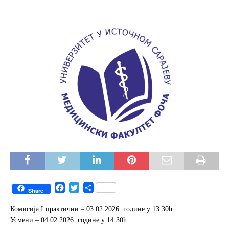
F
T
S
Share
a
w
h
c
i
a
Комисија I практични – 03.02.2026. године у 13:30h.
e
t
r
Усмени – 04.02.2026. године у 14:30h.
b
t
e