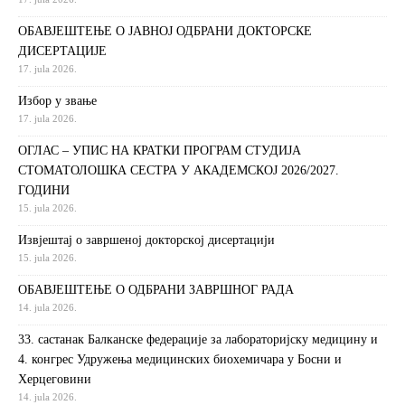
ОБАВЈЕШТЕЊЕ О ЈАВНОЈ ОДБРАНИ ДОКТОРСКЕ
ДИСЕРТАЦИЈЕ
17. jula 2026.
Избор у звање
17. jula 2026.
ОГЛАС – УПИС НА КРАТКИ ПРОГРАМ СТУДИЈА
СТОМАТОЛОШКА СЕСТРА У АКАДЕМСКОЈ 2026/2027.
ГОДИНИ
15. jula 2026.
Извjeштaj o зaвршeнoj дoктoрскoj дисeртaциjи
15. jula 2026.
ОБАВЈЕШТЕЊЕ О ОДБРАНИ ЗАВРШНОГ РАДА
14. jula 2026.
33. састанак Балканске федерације за лабораторијску медицину и
4. конгрес Удружења медицинских биохемичара у Босни и
Херцеговини
14. jula 2026.