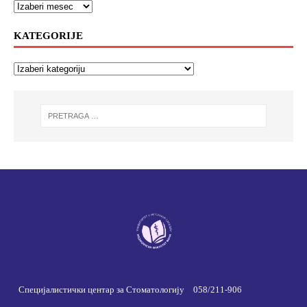
KATEGORIJE
Специјалистички центар за Стоматологију
058/211-906