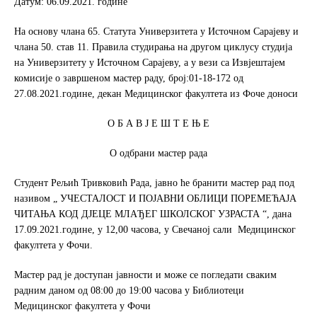
Датум: 06.09.2021. године
o
e
o
r
На основу члана 65. Статута Универзитета у Источном Сарајеву и
k
чланa 50. став 11. Правила студирања на другом циклусу студија
на Универзитету у Источном Сарајеву, а у вези са Извјештајем
комисије о завршеном мастер раду, број:01-18-172 од
27.08.2021.године, декан Медицинског факултета из Фоче доноси
О Б А В Ј Е Ш Т Е Њ Е
О одбрани мастер рада
Студент Рељић Тривковић Рада, јавно ће бранити мастер рад под
називом „ УЧЕСТАЛОСТ И ПОЈАВНИ ОБЛИЦИ ПОРЕМЕЋАЈА
ЧИТАЊА КОД ДЈЕЦЕ МЛАЂЕГ ШКОЛСКОГ УЗРАСТА “, дана
17.09.2021.године, у 12,00 часова, у Свечаној сали Медицинског
факултета у Фочи.
Мастер рад је доступан јавности и може се погледати сваким
радним даном од 08:00 до 19:00 часова у Библиотеци
Медицинског факултета у Фочи