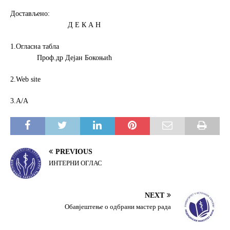
Достављено:
Д Е К А Н
1.Огласна табла
Проф.др Дејан Бокоњић
2.Web site
3.А/А
PREVIOUS
ИНТЕРНИ ОГЛАС
NEXT
Обавјештење о одбрани мастер рада