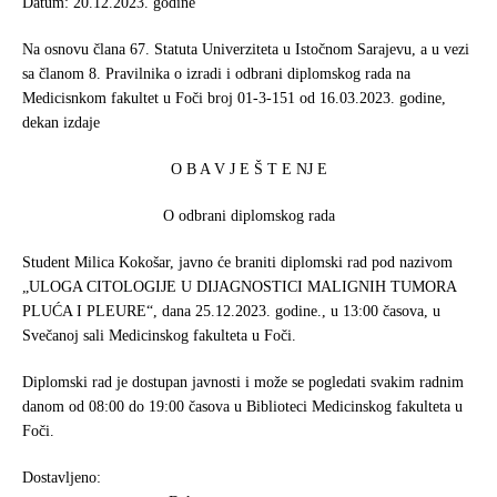
Datum: 20.12.2023. godine
o
e
o
r
Na osnovu člana 67. Statuta Univerziteta u Istočnom Sarajevu, a u vezi
k
sa članom 8. Pravilnika o izradi i odbrani diplomskog rada na
Medicisnkom fakultet u Foči broj 01-3-151 od 16.03.2023. godine,
dekan izdaje
O B A V J E Š T E NJ E
O odbrani diplomskog rada
Student Milica Kokošar, javno će braniti diplomski rad pod nazivom
„ULOGA CITOLOGIJE U DIJAGNOSTICI MALIGNIH TUMORA
PLUĆA I PLEURE“, dana 25.12.2023. godine., u 13:00 časova, u
Svečanoj sali Medicinskog fakulteta u Foči.
Diplomski rad je dostupan javnosti i može se pogledati svakim radnim
danom od 08:00 do 19:00 časova u Biblioteci Medicinskog fakulteta u
Foči.
Dostavljeno: