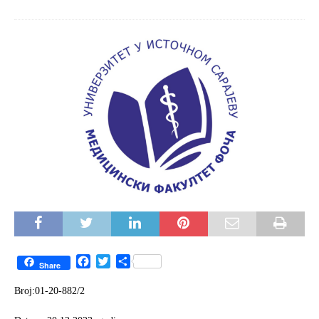
F
T
S
Share
a
w
h
c
i
a
Broj:01-20-882/2
e
t
r
b
t
e