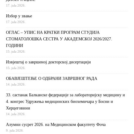
17. jula 2026.
Избор у звање
17. jula 2026.
ОГЛАС – УПИС НА КРАТКИ ПРОГРАМ СТУДИЈА
СТОМАТОЛОШКА СЕСТРА У АКАДЕМСКОЈ 2026/2027.
ГОДИНИ
15. jula 2026.
Извjeштaj o зaвршeнoj дoктoрскoj дисeртaциjи
15. jula 2026.
ОБАВЈЕШТЕЊЕ О ОДБРАНИ ЗАВРШНОГ РАДА
14. jula 2026.
33. састанак Балканске федерације за лабораторијску медицину и
4. конгрес Удружења медицинских биохемичара у Босни и
Херцеговини
14. jula 2026.
Алумни сусрет 2026. на Медицинском факултету Фоча
9. jula 2026.