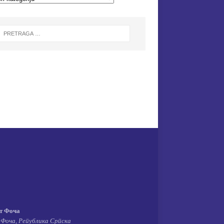
т Фоча
 Фоча, Република Српска