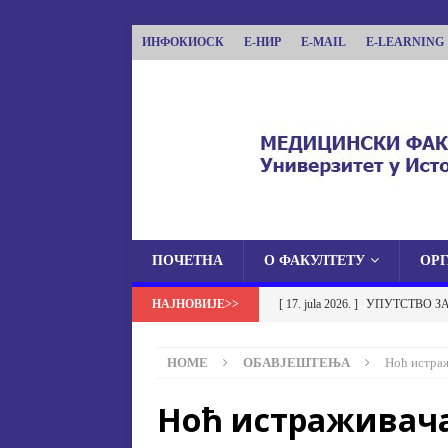
ИНФОКИОСК
Е-НИР
E-MAIL
E-LEARNING
ПОЧЕТНА
О ФАКУЛТЕТУ
ОР
МЕДИЦИНСКИ ФА
[ 17. jula 2026. ]
УПУТСТВО З
МЕДИЦИНСКИ ФАКУЛТЕТ УНИВЕРЗИТЕТА
УСТАНОВА НА МЕДИЦИНСК
HOME
ОБАВЈЕШТЕЊА
Ноћ истра
[ 17. jula 2026. ]
ОБАВЈЕШТЕЊЕ
Ноћ истраживач
ОБАВЈЕШТЕЊА
[ 17. jula 2026. ]
Избор у звање