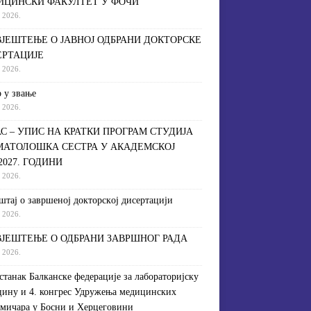
ИЦИНСКИ ФАКУЛТЕТ У ФОЧИ
a 2026.
ЈЕШТЕЊЕ О ЈАВНОЈ ОДБРАНИ ДОКТОРСКЕ
ЕРТАЦИЈЕ
a 2026.
 у звање
a 2026.
С – УПИС НА КРАТКИ ПРОГРАМ СТУДИЈА
МАТОЛОШКА СЕСТРА У АКАДЕМСКОЈ
/2027. ГОДИНИ
a 2026.
штaj o зaвршeнoj дoктoрскoj дисeртaциjи
a 2026.
ЈЕШТЕЊЕ О ОДБРАНИ ЗАВРШНОГ РАДА
a 2026.
астанак Балканске федерације за лабораторијску
ину и 4. конгрес Удружења медицинских
мичара у Босни и Херцеговини