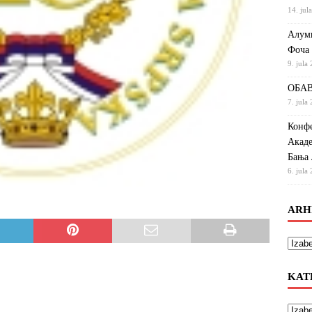
14. jul
Алумн
Фоча
9. jula
ОБАВ
7. jula
Конфе
Акаде
Бања 
6. jula
ARH
KAT