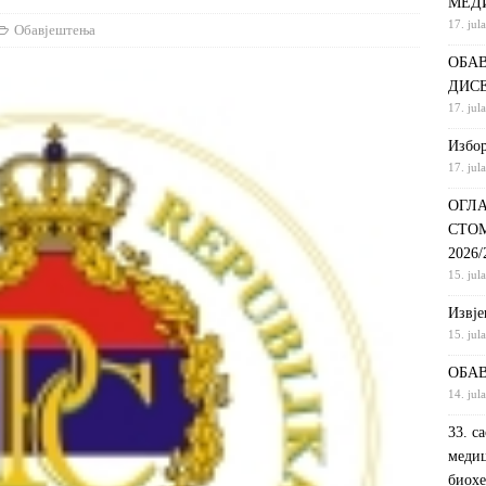
МЕД
17. jul
С НА КРАТКИ ПРОГРАМ СТУДИЈА СТОМАТОЛОШКА СЕСТРА У
Обавјештења
ОБАВ
ДИНИ
ВИЈЕСТИ
ДИС
ршeнoj дoктoрскoj дисeртaциjи
ОБАВЈЕШТЕЊА
17. jul
РАНГ ЛИСТА, ПРВИ УПИСНИ РОК ДРУГИ ЦИКЛУС СТУДИЈА –
Избор
17. jul
И РЕХАБИЛИТАЦИЈА
ОБАВЈЕШТЕЊА
ОГЛА
СТО
2026
15. jul
Извje
15. jul
ОБАВ
14. jul
33. с
медиц
биохе