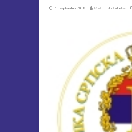
[ 15. jula 2026. ]
ОГЛАС – УПИ
21. septembra 2018.
Medicinski Fakultet
АКАДЕМСКОЈ 2026/2027. ГО
[ 15. jula 2026. ]
Извjeштaj o зaв
[ 29. oktobra 2025. ]
КОНАЧНА 
СПЕЦИЈАЛНА ЕДУКАЦИЈА 