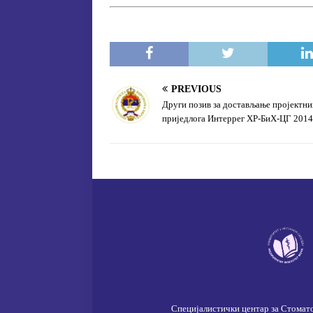
b
t
e
o
e
o
r
k
PREVIOUS
Други позив за достављање пројектни
приједлога Интеррег ХР-БиХ-ЦГ 2014
Специјалистички центар за Стомат