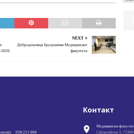
NEXT
х
Добродошлица бруцошима Медицинског
-2020.
факултета
Контакт
Медицински факулте
ологију
058/211-906
Студентска 5, 73300