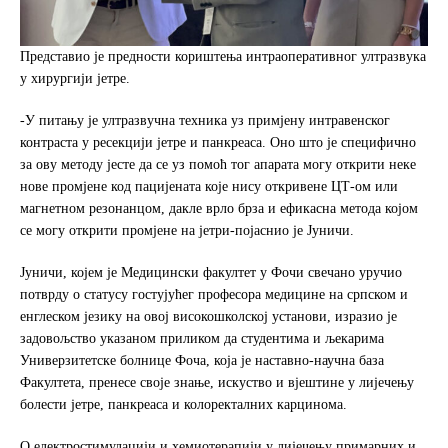
Представио је предности кориштења интраоперативног ултразвука
у хирургији јетре.
-У питању је ултразвучна техника уз примјену интравенског
контраста у ресекцији јетре и панкреаса. Оно што је специфично
за ову методу јесте да се уз помоћ тог апарата могу открити неке
нове промјене код пацијената које нису откривене ЦТ-ом или
магнетном резонанцом, дакле врло брза и ефикасна метода којом
се могу открити промјене на јетри-појаснио је Јуничи.
Јуничи, којем је Медицински факултет у Фочи свечано уручио
потврду о статусу гостујућег професора медицине на српском и
енглеском језику на овој високошколској установи, изразио је
задовољство указаном приликом да студентима и љекарима
Универзитетске болнице Фоча, која је наставно-научна база
Факултета, пренесе своје знање, искуство и вјештине у лијечењу
болести јетре, панкреаса и колоректалних карцинома.
О електростимулацији и хемиотерапији у лијечењу примарних и