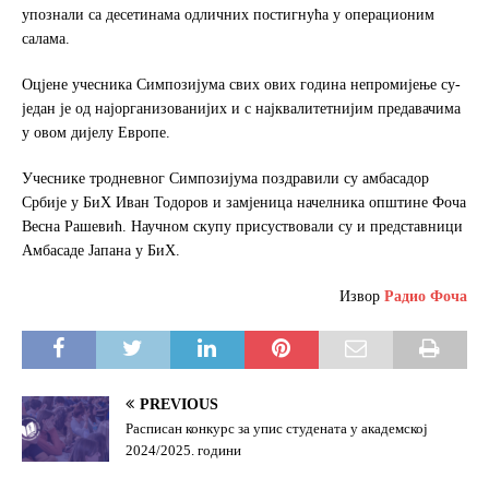
упознали са десетинама одличних постигнућа у операционим
салама.
Оцјене учесника Симпозијума свих ових година непромијење су-
један је од најорганизованијих и с најквалитетнијим предавачима
у овом дијелу Европе.
Учеснике тродневног Симпозијума поздравили су амбасадор
Србије у БиХ Иван Тодоров и замјеница начелника општине Фоча
Весна Рашевић. Научном скупу присуствовали су и представници
Амбасаде Јапана у БиХ.
Извор
Радио Фоча
PREVIOUS
Расписан конкурс за упис студената у академској
2024/2025. години