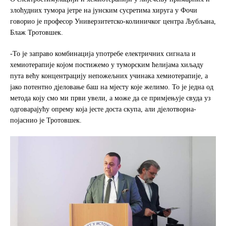
злоћудних тумора јетре на јунским сусретима хируга у Фочи
говорио је професор Универзитетско-колиничког центра Љубљана,
Блаж Тротовшек.
-То је заправо комбинација употребе електричних сигнала и
хемиотерапије којом постижемо у туморским ћелијама хиљаду
пута већу концентрацију непожељних учинака хемиотерапије, а
јако потентно дјеловање баш на мјесту које желимо. То је једна од
метода коју смо ми први увели, а може да се примјењује свуда уз
одговарајућу опрему која јесте доста скупа, али дјелотворна-
појаснио је Тротовшек.