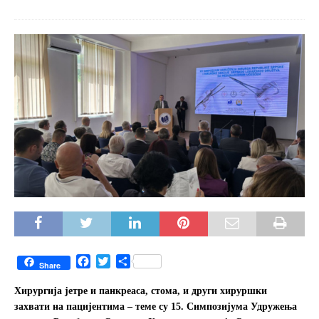
F
T
S
Share
a
w
h
c
i
a
Хирургија јетре и панкреаса, стома, и други хируршки
e
t
r
захвати на пацијентима – теме су 15. Симпозијума Удружења
b
t
e