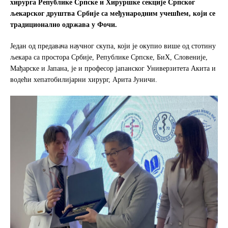
хирурга Републике Српске и Хируршке секције Српског
o
e
љекарског друштва Србије са међународним учешћем, који се
o
r
традиционално одржава у Фочи.
k
Један од предавача научног скупа, који је окупио више од стотину
љекара са простора Србије, Републике Српске, БиХ, Словеније,
Мађарске и Јапана, је и професор јапанског Универзитета Акита и
водећи хепатобилијарни хирург, Арита Јуничи.