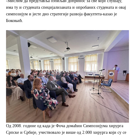
-Мислим да представља озбиљан допринос за све који слушају,
има ту и студената специјализаната и опробаних студената и овај
симпозијум и јесте дио стратегије развоја факултета-казао је
Бокоњић.
Од 2008. године од када је Фоча домаћин Симпозијума хирурга
Српске и Србије, учествовало је више од 2.000 хирурга који су се