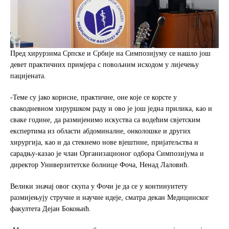
Пред хирурзима Српске и Србије на Симпозијуму се нашло још
девет практичних примјера с повољним исходом у лијечењу
пацијената.
-Теме су јако корисне, практичне, оне које се корсте у
свакодневном хируршком раду и ово је још једна прилика, као и
сваке године, да размијенимо искуства са водећим свјетским
експертима из области абдоминалне, онколошке и других
хирургија, као и да стекнемо нове вјештине, пријатељства и
сарадњу-казао је члан Организационог одбора Симпозијума и
директор Универзитетске болнице Фоча, Ненад Лаловић.
Велики значај овог скупа у Фочи је да се у континуитету
размијењују стручне и научне идеје, сматра декан Медицинског
факултета Дејан Бокоњић.