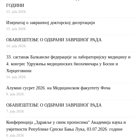
ГОДИНИ
15. jula 2026.
Извjeштaj o зaвршeнoj дoктoрскoj дисeртaциjи
15. jula 2026.
ОБАВЈЕШТЕЊЕ О ОДБРАНИ ЗАВРШНОГ РАДА
14. jula 2026.
33. састанак Балканске федерације за лабораторијску медицину и
4. конгрес Удружења медицинских биохемичара у Босни и
Херцеговини
14. jula 2026.
Алумни сусрет 2026. на Медицинском факултету Фоча
9. jula 2026.
ОБАВЈЕШТЕЊЕ О ОДБРАНИ ЗАВРШНОГ РАДА
7. jula 2026.
Конференција „Здравље у свим прописима“ Академија наука и
умјетности Републике Српске Бања Лука, 03.07.2026. године
6. jula 2026.