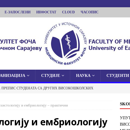
Е-ЗАПОСЛЕНИ
ИНФОСТАТ
CLOUD
ЧАСОПИС
ГАНИЗАЦИЈА
СТУДИЈЕ
НАУКА
СТУДЕНТИ
КУЛТЕТ ФОЧА
А ПРЕПИС СТУДЕНАТА СА ДРУГИХ ВИСОКОШКОЛСКИХ
 У ИСТОЧНОМ САРАЈЕВУ
И ФАКУЛТЕТ У ФОЧИ
ОБАВЈЕШТЕЊА
SKO
 хистологију и ембриологију – практични
 О ЈАВНОЈ ОДБРАНИ ДОКТОРСКЕ ДИСЕРТАЦИЈЕ
логију и ембриологију
УПУТ
ВИС
ОБАВЈЕШТЕЊА