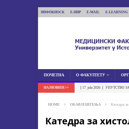
ИНФОКИОСК
Е-НИР
E-MAIL
E-LEARNING
ПОЧЕТНА
О ФАКУЛТЕТУ
ОР
МЕДИЦИНСКИ ФА
[ 17. jula 2026. ]
УПУТСТВО З
МЕДИЦИНСКИ ФАКУЛТЕТ УНИВЕРЗИТЕТА
УСТАНОВА НА МЕДИЦИНСК
HOME
ОБАВЈЕШТЕЊА
Катедра за
[ 17. jula 2026. ]
ОБАВЈЕШТЕЊЕ
Катедра за хисто
ОБАВЈЕШТЕЊА
[ 17. jula 2026. ]
Избор у звање