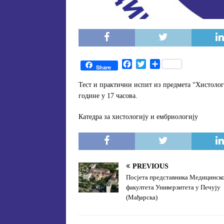
F
T
S
Share
a
w
h
c
i
a
Тест и практични испит из предмета “Хистологи
e
t
r
године у 17 часова.
b
t
e
o
e
Катедра за хистологију и ембриологију
o
r
k
PREVIOUS
Посјета представника Медицинск
факултета Универзитета у Печују
(Мађарска)