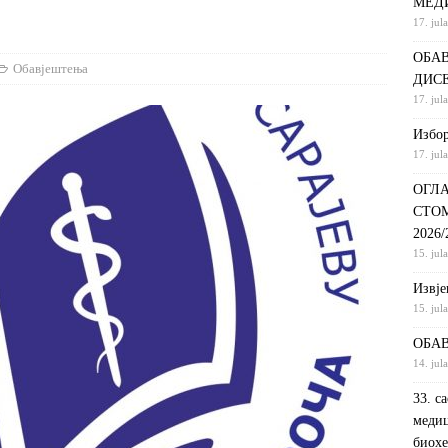
МЕД
17. jul
С НА КРАТКИ ПРОГРАМ СТУДИЈА СТОМАТОЛОШКА СЕСТРА У
ОБАВ
ДИНИ
ВИЈЕСТИ
Обавјештења
ДИС
ршeнoj дoктoрскoj дисeртaциjи
ОБАВЈЕШТЕЊА
17. jul
РАНГ ЛИСТА, ПРВИ УПИСНИ РОК ДРУГИ ЦИКЛУС СТУДИЈА –
Избор
17. jul
И РЕХАБИЛИТАЦИЈА
ОБАВЈЕШТЕЊА
ОГЛА
СТО
2026
15. jul
Извje
15. jul
ОБАВ
14. jul
33. с
медиц
биохе