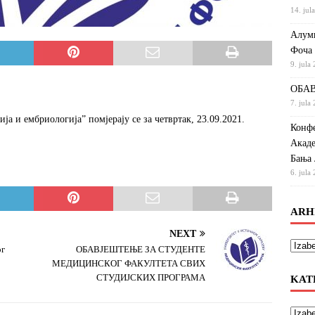
14. jul
Алумн
Фоча
9. jula
ОБАВ
7. jula
ја и ембриологија” помјерају се за четвртак, 23.09.2021.
Конфе
Акаде
Бања 
6. jula
ARH
NEXT
ог
ОБАВЈЕШТЕЊЕ ЗА СТУДЕНТЕ
МЕДИЦИНСКОГ ФАКУЛТЕТА СВИХ
СТУДИЈСКИХ ПРОГРАМА
KAT