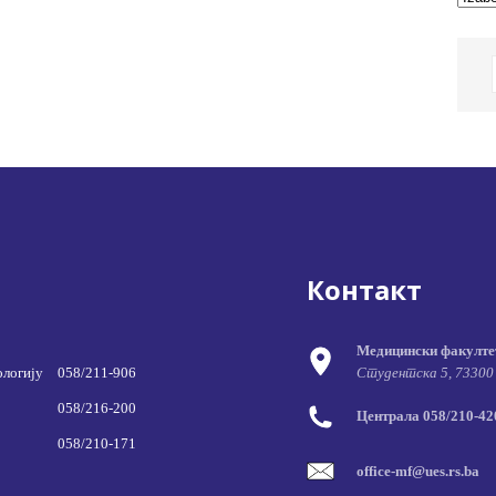
Контакт
Медицински факулте
ологију
058/211-906
Студентска 5, 73300
058/216-200
Централа 058/210-420
058/210-171
office-mf@ues.rs.ba