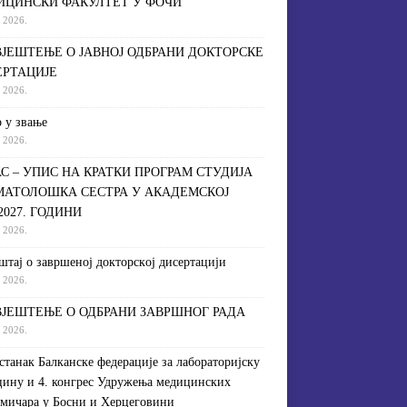
ИЦИНСКИ ФАКУЛТЕТ У ФОЧИ
a 2026.
ЈЕШТЕЊЕ О ЈАВНОЈ ОДБРАНИ ДОКТОРСКЕ
ЕРТАЦИЈЕ
a 2026.
 у звање
a 2026.
С – УПИС НА КРАТКИ ПРОГРАМ СТУДИЈА
МАТОЛОШКА СЕСТРА У АКАДЕМСКОЈ
/2027. ГОДИНИ
a 2026.
штaj o зaвршeнoj дoктoрскoj дисeртaциjи
a 2026.
ЈЕШТЕЊЕ О ОДБРАНИ ЗАВРШНОГ РАДА
a 2026.
астанак Балканске федерације за лабораторијску
ину и 4. конгрес Удружења медицинских
мичара у Босни и Херцеговини