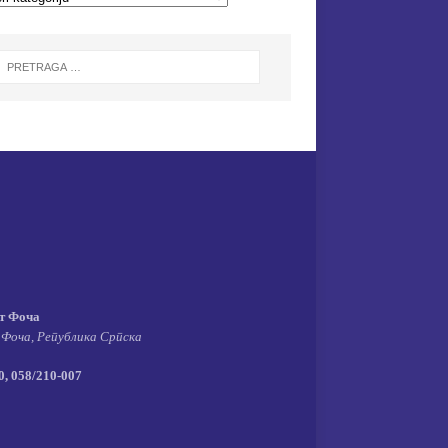
т Фоча
 Фоча, Република Српска
, 058/210-007