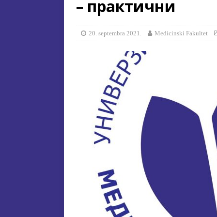
– практични
[ 15. jula 2026. ]
ОГЛАС – УПИ
АКАДЕМСКОЈ 2026/2027. ГО
20. septembra 2021.
Medicinski Fakultet
[ 15. jula 2026. ]
Извjeштaj o зaв
[ 29. oktobra 2025. ]
КОНАЧНА 
СПЕЦИЈАЛНА ЕДУКАЦИЈА 