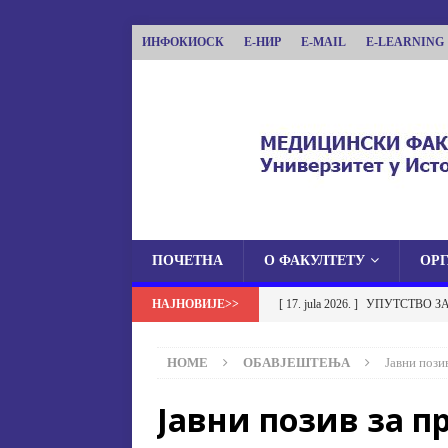
ИНФОКИОСК
Е-НИР
E-MAIL
E-LEARNING
ПОЧЕТНА
О ФАКУЛТЕТУ
ОР
МЕДИЦИНСКИ ФА
[ 17. jula 2026. ]
УПУТСТВО З
МЕДИЦИНСКИ ФАКУЛТЕТ УНИВЕРЗИТЕТА
УСТАНОВА НА МЕДИЦИНСК
HOME
ОБАВЈЕШТЕЊА
Јавни пози
[ 17. jula 2026. ]
ОБАВЈЕШТЕЊЕ
Јавни позив за п
ОБАВЈЕШТЕЊА
[ 17. jula 2026. ]
Избор у звање