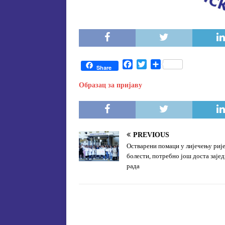
F
T
S
Share
a
w
h
c
i
a
Образац за пријаву
e
t
r
b
t
e
o
e
o
r
k
PREVIOUS
Остварени помаци у лијечењу риј
болести, потребно још доста заје
рада