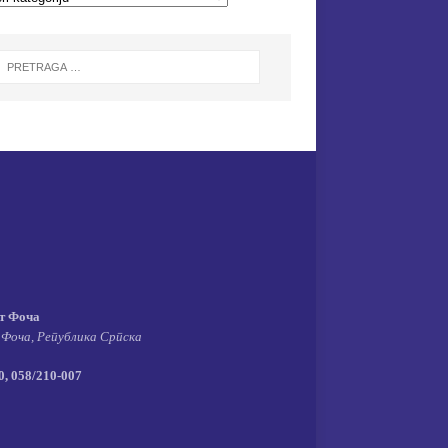
т Фоча
 Фоча, Република Српска
, 058/210-007