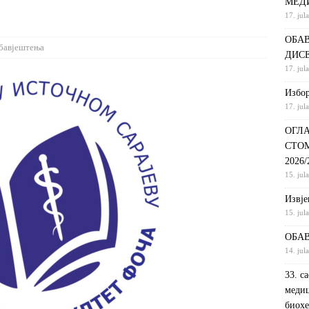
МЕД
17. jul
С НА КРАТКИ ПРОГРАМ СТУДИЈА СТОМАТОЛОШКА СЕСТРА У
ОБАВ
ДИНИ
ВИЈЕСТИ
бавјештења
ДИС
ршeнoj дoктoрскoj дисeртaциjи
ОБАВЈЕШТЕЊА
17. jul
РАНГ ЛИСТА, ПРВИ УПИСНИ РОК ДРУГИ ЦИКЛУС СТУДИЈА –
Избор
17. jul
И РЕХАБИЛИТАЦИЈА
ОБАВЈЕШТЕЊА
ОГЛА
СТО
2026
15. jul
Извje
15. jul
ОБАВ
14. jul
33. с
медиц
биохе