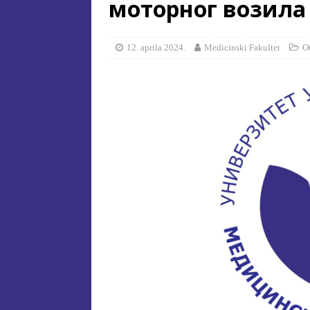
моторног возила
[ 15. jula 2026. ]
ОГЛАС – УПИ
АКАДЕМСКОЈ 2026/2027. ГО
12. aprila 2024.
Medicinski Fakultet
О
[ 15. jula 2026. ]
Извjeштaj o зaв
[ 29. oktobra 2025. ]
КОНАЧНА 
СПЕЦИЈАЛНА ЕДУКАЦИЈА 