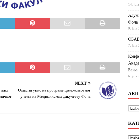
14. jul
Алумн
Фоча
9. jula
ОБАВ
7. jula
Конфе
Акаде
Бања 
6. jula
NEXT
етких
Оглас за упис на програме цјеложивотног
ARH
дничког
учења на Медицинском факултету Фоча
KAT