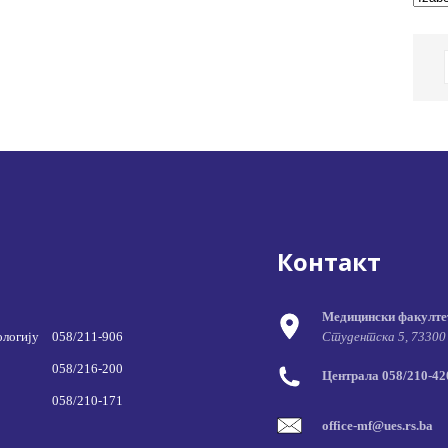
Контакт
Медицински факулте
ологију
058/211-906
Студентска 5, 73300
058/216-200
Централа 058/210-420
058/210-171
office-mf@ues.rs.ba