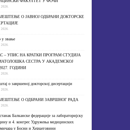
ИЦИНСКИ ФАКУЛТЕТ У ФОЧИ
a 2026.
ЈЕШТЕЊЕ О ЈАВНОЈ ОДБРАНИ ДОКТОРСКЕ
ЕРТАЦИЈЕ
a 2026.
 у звање
a 2026.
С – УПИС НА КРАТКИ ПРОГРАМ СТУДИЈА
МАТОЛОШКА СЕСТРА У АКАДЕМСКОЈ
/2027. ГОДИНИ
a 2026.
штaj o зaвршeнoj дoктoрскoj дисeртaциjи
a 2026.
ЈЕШТЕЊЕ О ОДБРАНИ ЗАВРШНОГ РАДА
a 2026.
астанак Балканске федерације за лабораторијску
ину и 4. конгрес Удружења медицинских
мичара у Босни и Херцеговини