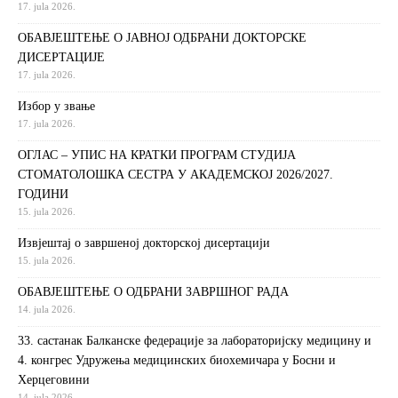
17. jula 2026.
ОБАВЈЕШТЕЊЕ О ЈАВНОЈ ОДБРАНИ ДОКТОРСКЕ
ДИСЕРТАЦИЈЕ
17. jula 2026.
Избор у звање
17. jula 2026.
ОГЛАС – УПИС НА КРАТКИ ПРОГРАМ СТУДИЈА
СТОМАТОЛОШКА СЕСТРА У АКАДЕМСКОЈ 2026/2027.
ГОДИНИ
15. jula 2026.
Извjeштaj o зaвршeнoj дoктoрскoj дисeртaциjи
15. jula 2026.
ОБАВЈЕШТЕЊЕ О ОДБРАНИ ЗАВРШНОГ РАДА
14. jula 2026.
33. састанак Балканске федерације за лабораторијску медицину и
4. конгрес Удружења медицинских биохемичара у Босни и
Херцеговини
14. jula 2026.