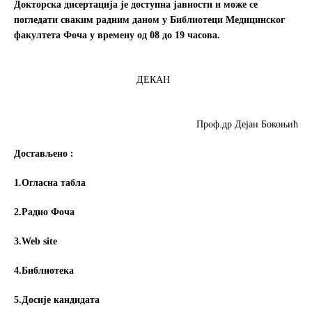
Докторска дисертација је доступна јавности и може се
погледати сваким радним даном у Библиотеци Медицинског
факултета Фочa у времену од 08
до 19
часова.
ДЕКАН
Проф.др Дејан Бокоњић
Достављено
1.Огласна табла
2.Радио Фоча
3.
Web site
4.
Библиотека
5.Досије кандидата