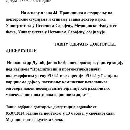
Датум: 17.06.2024.године
o
e
o
r
На основу члана 44.
Правилника о студирању на
k
докторским студијама и стицању звања доктор наука
Универзитета у Источном Сарајеву, Медицински Факултет
Фочa, Универзитета у Источном Сарајеву, обајвљује
ЈАВНУ ОДБРАНУ ДОКТОРСКЕ
ДИСЕРТАЦИЈЕ
Николина др Дукић, јавно ће бранити докторску дисертацију
под називом “Предиктивн
и
и прогностички значај
полиморфизма у гену
PD-L1
и експресије
PD-L1
у ћелијама
карцинома дојке у постизању комплетног патолошког
одговора након неоадјувантне терапије код различитих
молекуларних подтипова карцинома дојке
“.
Јавна одбрана докторске дисертације одржаће се
05.07.2024.године са почетком у 13 часова, у свечаној сали
Медицинског факултета Фоча.