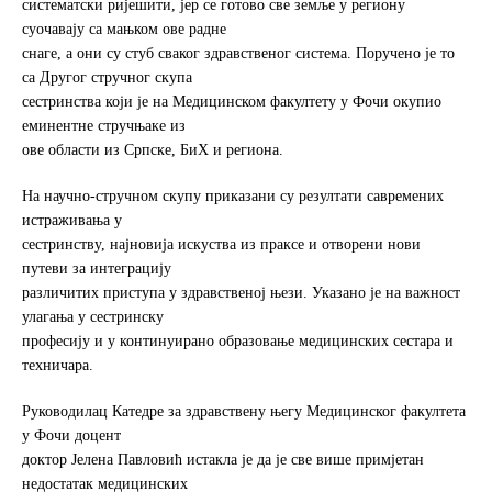
систематски ријешити, јер се готово све земље у региону
o
e
суочавају са мањком ове радне
o
r
снаге, а они су стуб сваког здравственог система. Поручено је то
k
са Другог стручног скупа
сестринства који је на Медицинском факултету у Фочи окупио
еминентне стручњаке из
ове области из Српске, БиХ и региона.
На научно-стручном скупу приказани су резултати савремених
истраживања у
сестринству, најновија искуства из праксе и отворени нови
путеви за интеграцију
различитих приступа у здравственој њези. Указано је на важност
улагања у сестринску
професију и у континуирано образовање медицинских сестара и
техничара.
Руководилац Катедре за здравствену његу Медицинског факултета
у Фочи доцент
доктор Јелена Павловић истакла је да је све више примјетан
недостатак медицинских