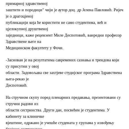
примарној здравственој
заштити и породици“ чији је аутор доц. др Јелена Павловић. Ријеч
је о драгоцјеној
публикацији која ће користити не само студентима, већ и
цјелокупној друштвеној
заједници, каже рецензент Миле Деспотовић, ванредни професор
Здравствене његе на
Медицинском факултету у Фочи.
-Заснован је на резултатима савремених сазнања и трендова који
су присутни у овој
области. Задовољава све захтјеве студијског програма Здравствена
њега-рекао је
Деспотовић.
На стручном скупу поред пленарних предавања, презентовани су
стручни радови из
области сестринства. Други дан, посвећен је студентима. У
кабинету за клиничке
вјештине, одржано је учешће студената у групама у извођењу