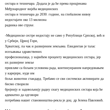
сестара и техничара. Додала је да ће према процјенама
Међународног вијећа медицинских
сестара и техничара до 2030. године, на глобалном нивоу
недостајати око 13 милиона
радника ове струке.
-Медицинске сестре недостају не само у Републици Српској, већ и
у Србији, Црној Гори,
Хрватској, па чак и развијеним земљама. Евидентан је талас
исељавања здравствених
професионалаца, у највећем проценту медицинских сестара, јер
их развијене земље
привлаче са бољим условима рада, континуираним напредовањем
у каријери, нуде им
бољи животни стандард. Требамо се сви системски активирати да
бисмо створили
бројнију и задовољнију радну снагу медицинских сестара која ће
адекватно да одговори
потребама нашег становништва-рекла је доц. др Јелена Павловић.