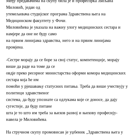
Међу предавачима на скупу била је и професорка Љиљана
Миловић, један од
утемељивача студијског програма Здравствена њега на
Медицинском факултету у Фочи.
Миловићева је указала на важну улогу медицинских сестара и
намјере да оне не буду само
на првим линијама здравства, него и на првим линијама
промјена.
-Сестре морају да се боре за свој статус, компетенције, морају
више да раде на томе да се
овдје преко ресорног министарства оформи комора медицинских
сестара која ће им
помоћи у рјешавању статусних питања. Треба да више учествују у
политици здравственог
система, да буду упознате са одлукама које се доносе, да дају
сугестије, да буду питане
шта је то што им треба за њихов развој и њихову професију-
навела је Миловићева.
На стручном скупу промовисан је уџбеник „Здравствена њега у