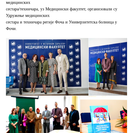
медицинских
сестара/техничара, уз Медицински факултет, организовали су
Удружење медицинских
сестара и техничара регије Фоча и Универзитетска болница у
Фочи.