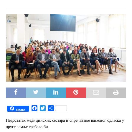
F
T
S
Share
a
w
h
c
i
a
Недостатак медицинских сестара и спречавање њиховог одласка у
e
t
r
друге земље требало би
b
t
e