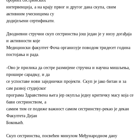
бројних сестринских
интервенција, а на крају првог и другог дана скупа, свим
активним учесницима су
додијељени сертификати.
Дводневни стручни скуп сестринства још један је у низу догађаја
и активности које
Медицински факултет Фоча организује поводом тридесет година
постојања и рада.
-Ово је прилика да сестре размијене стручна и научна мишљења,
прошире сарадњу, и да
се успоставе нови заједнички пројекти. Скуп је јако битан и за
сам развој студијског
програма Здравствена њега јер окупља једну критичку масу која се
бави сестринством, а
самим тим се подиже важност самом сестринству-рекао је декан
Факултета Дејан
Бокоњић.
Скуп сестринства, посвећен минулом Међународном дану