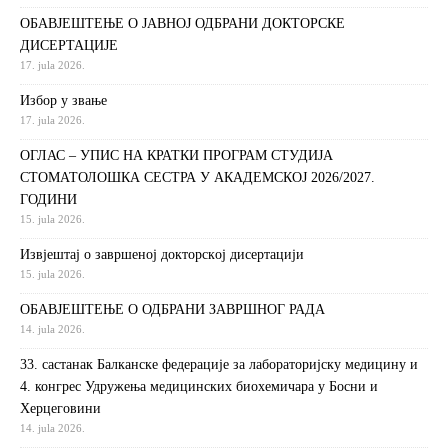
ОБАВЈЕШТЕЊЕ О ЈАВНОЈ ОДБРАНИ ДОКТОРСКЕ
ДИСЕРТАЦИЈЕ
17. jula 2026.
Избор у звање
17. jula 2026.
ОГЛАС – УПИС НА КРАТКИ ПРОГРАМ СТУДИЈА
СТОМАТОЛОШКА СЕСТРА У АКАДЕМСКОЈ 2026/2027.
ГОДИНИ
15. jula 2026.
Извjeштaj o зaвршeнoj дoктoрскoj дисeртaциjи
15. jula 2026.
ОБАВЈЕШТЕЊЕ О ОДБРАНИ ЗАВРШНОГ РАДА
14. jula 2026.
33. састанак Балканске федерације за лабораторијску медицину и
4. конгрес Удружења медицинских биохемичара у Босни и
Херцеговини
14. jula 2026.