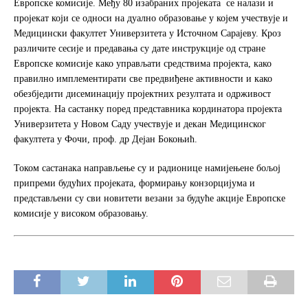
Европске комисије. Међу 80 изабраних пројеката се налази и
o
e
пројекат који се односи на дуално образовање у којем учествује и
o
r
Медицински факултет Универзитета у Источном Сарајеву. Кроз
k
различите сесије и предавања су дате инструкције од стране
Европске комисије како управљати средствима пројекта, како
правилно имплементирати све предвиђене активности и како
обезбједити дисеминацију пројектних резултата и одрживост
пројекта. На састанку поред представника кординатора пројекта
Универзитета у Новом Саду учествује и декан Медицинског
факултета у Фочи, проф. др Дејан Бокоњић.
Током састанака направљење су и радионице намијењене бољој
припреми будућих пројеката, формирању конзорцијума и
представљени су сви новитети везани за будуће акције Европске
комисије у високом образовању.