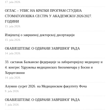
17. jula 2026.
ОГЛАС – УПИС НА КРАТКИ ПРОГРАМ СТУДИЈА
СТОМАТОЛОШКА СЕСТРА У АКАДЕМСКОЈ 2026/2027.
ГОДИНИ
15. jula 2026.
Извjeштaj o зaвршeнoj дoктoрскoj дисeртaциjи
15. jula 2026.
ОБАВЈЕШТЕЊЕ О ОДБРАНИ ЗАВРШНОГ РАДА
14. jula 2026.
33. састанак Балканске федерације за лабораторијску медицину и
4. конгрес Удружења медицинских биохемичара у Босни и
Херцеговини
14. jula 2026.
Алумни сусрет 2026. на Медицинском факултету Фоча
9. jula 2026.
ОБАВЈЕШТЕЊЕ О ОДБРАНИ ЗАВРШНОГ РАДА
7. jula 2026.