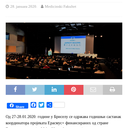
28. januara 2020.
Medicinski Fakultet
F
T
S
Share
a
w
h
c
i
a
Од 27-28.01.2020. године у Бриселу се одржава годишњи састанак
e
t
r
координатора пројеката Ерасмус+ финансираних од стране
b
t
e