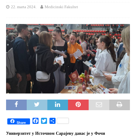
22. marta 2024.
Medicinski Fakultet
F
T
S
Share
a
w
h
c
i
a
Универзитет у Источном Сарајеву данас је у Фочи