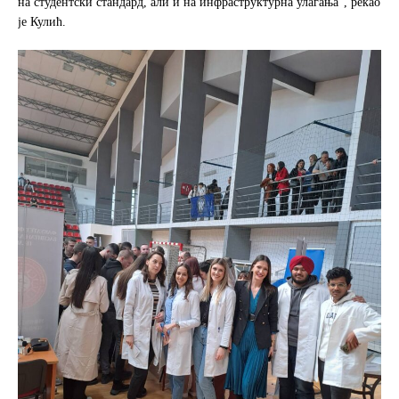
на студентски стандард, али и на инфраструктурна улагања”, рекао
је Кулић.