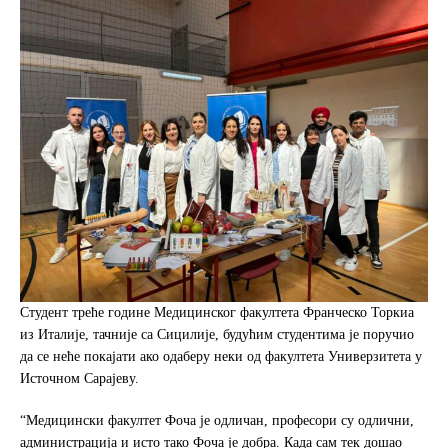
Студент треће године Медицинског факултета Франческо Торкиа
из Италије, тачније са Сицилије, будућим студентима је поручио
да се неће покајати ако одаберу неки од факултета Универзитета у
Источном Сарајеву.
“Медицински факултет Фоча је одличан, професори су одлични,
администрација и исто тако Фоча је добра. Када сам тек дошао