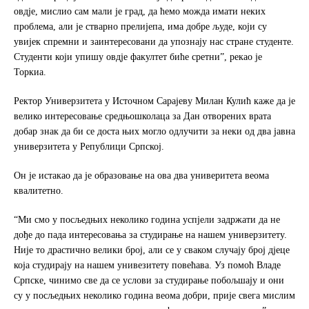
овдје, мислио сам мали је град, да ћемо можда имати неких
проблема, али је стварно прелијепа, има добре људе, који су
увијек спремни и заинтересовани да упознају нас стране студенте.
Студенти који упишу овдје факултет биће сретни”, рекао је
Торкиа.
Ректор Универзитета у Источном Сарајеву Милан Кулић каже да је
велико интересовање средњошколаца за Дан отворених врата
добар знак да би се доста њих могло одлучити за неки од два јавна
универзитета у Републици Српској.
Он је истакао да је образовање на ова два универитета веома
квалитетно.
“Ми смо у посљедњих неколико година успјели задржати да не
дође до пада интересовања за студирање на нашем универзитету.
Није то драстично велики број, али се у сваком случају број дјеце
која студирају на нашем унивезитету повећава. Уз помоћ Владе
Српске, чинимо све да се услови за студирање побољшају и они
су у посљедњих неколико година веома добри, прије свега мислим