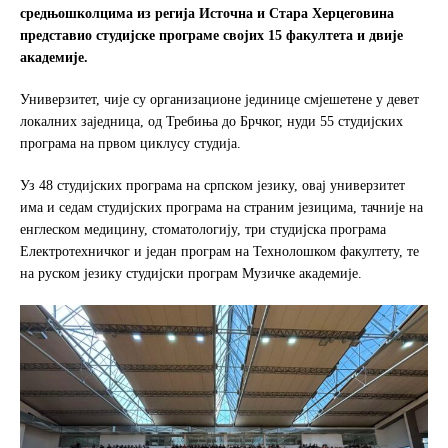
e
t
r
средњошколцима из регија Источна и Стара Херцеговина
b
t
e
представио студијске програме својих 15 факултета и двије
o
e
академије.
o
r
k
Универзитет, чије су организационе јединице смјешетене у девет
локалних заједница, од Требиња до Брчког, нуди 55 студијских
програма на првом циклусу студија.
Уз 48 студијских програма на српском језику, овај универзитет
има и седам студијских програма на страним језицима, тачније на
енглеском медицину, стоматологију, три студијска програма
Електротехничког и један програм на Технолошком факултету, те
на руском језику студијски програм Музичке академије.