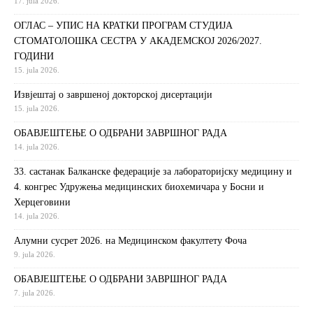
17. jula 2026.
ОГЛАС – УПИС НА КРАТКИ ПРОГРАМ СТУДИЈА
СТОМАТОЛОШКА СЕСТРА У АКАДЕМСКОЈ 2026/2027.
ГОДИНИ
15. jula 2026.
Извjeштaj o зaвршeнoj дoктoрскoj дисeртaциjи
15. jula 2026.
ОБАВЈЕШТЕЊЕ О ОДБРАНИ ЗАВРШНОГ РАДА
14. jula 2026.
33. састанак Балканске федерације за лабораторијску медицину и
4. конгрес Удружења медицинских биохемичара у Босни и
Херцеговини
14. jula 2026.
Алумни сусрет 2026. на Медицинском факултету Фоча
9. jula 2026.
ОБАВЈЕШТЕЊЕ О ОДБРАНИ ЗАВРШНОГ РАДА
7. jula 2026.