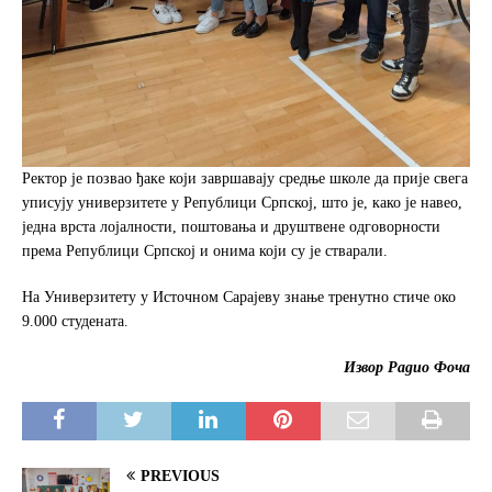
Ректор је позвао ђаке који завршавају средње школе да прије свега
уписују универзитете у Републици Српској, што је, како је навео,
једна врста лојалности, поштовања и друштвене одговорности
према Републици Српској и онима који су је стварали.
На Универзитету у Источном Сарајеву знање тренутно стиче око
9.000 студената.
Извор Радио Фоча
PREVIOUS