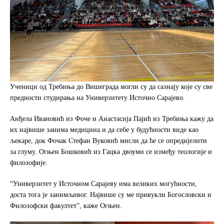
Ученици од Требиња до Вишеграда могли су да сазнају које су све
предности студирања на Универзитету Источно Сарајево.
Анђела Ивановић из Фоче и Анастасија Пајић из Требиња кажу да
их највише занима медицина и да себе у будућности виде као
љекаре, док Фочак Стефан Вуковић мисли да ће се опредијелити
за глуму. Огњен Бошковић из Гацка двоуми се између теологије и
филозофије.
“Универзитет у Источном Сарајеву има великих могућности,
доста тога је занимљивог. Највише су ме привукли Богословски и
Филозофски факултет”, каже Огњен.