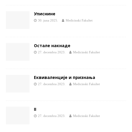
Уписнине
30. juna 2025.
Medicinski Fakultet
Остале накнаде
27. decembra 2023.
Medicinski Fakultet
Еквиваленције и признања
27. decembra 2023.
Medicinski Fakultet
II
27. decembra 2023.
Medicinski Fakultet