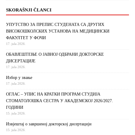
SKORAŠNJI ČLANCI
УПУТСТВО ЗА ПРЕПИС СТУДЕНАТА СА ДРУГИХ
ВИСОКОШКОЛСКИХ УСТАНОВА НА МЕДИЦИНСКИ
ФАКУЛТЕТ У ФОЧИ
17. jula 2026.
ОБАВЈЕШТЕЊЕ О ЈАВНОЈ ОДБРАНИ ДОКТОРСКЕ
ДИСЕРТАЦИЈЕ
17. jula 2026.
Избор у звање
17. jula 2026.
ОГЛАС – УПИС НА КРАТКИ ПРОГРАМ СТУДИЈА
СТОМАТОЛОШКА СЕСТРА У АКАДЕМСКОЈ 2026/2027.
ГОДИНИ
15. jula 2026.
Извjeштaj o зaвршeнoj дoктoрскoj дисeртaциjи
15. jula 2026.