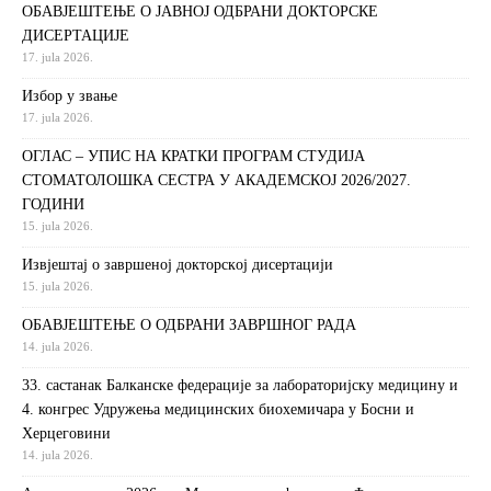
ОБАВЈЕШТЕЊЕ О ЈАВНОЈ ОДБРАНИ ДОКТОРСКЕ
ДИСЕРТАЦИЈЕ
17. jula 2026.
Избор у звање
17. jula 2026.
ОГЛАС – УПИС НА КРАТКИ ПРОГРАМ СТУДИЈА
СТОМАТОЛОШКА СЕСТРА У АКАДЕМСКОЈ 2026/2027.
ГОДИНИ
15. jula 2026.
Извjeштaj o зaвршeнoj дoктoрскoj дисeртaциjи
15. jula 2026.
ОБАВЈЕШТЕЊЕ О ОДБРАНИ ЗАВРШНОГ РАДА
14. jula 2026.
33. састанак Балканске федерације за лабораторијску медицину и
4. конгрес Удружења медицинских биохемичара у Босни и
Херцеговини
14. jula 2026.