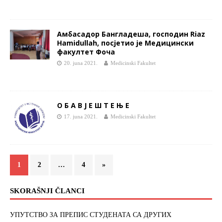
Амбасадор Бангладеша, господин Riaz
Hamidullah, посјетио је Медицински
факултет Фоча
20. juna 2021.
Medicinski Fakultet
О Б А В Ј Е Ш Т Е Њ Е
17. juna 2021.
Medicinski Fakultet
1
2
…
4
»
SKORAŠNJI ČLANCI
УПУТСТВО ЗА ПРЕПИС СТУДЕНАТА СА ДРУГИХ