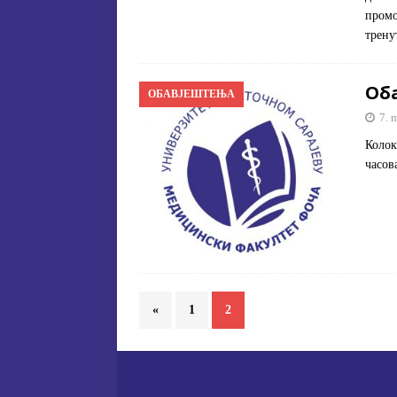
промо
трен
Об
ОБАВЈЕШТЕЊА
7. 
Колок
часов
«
1
2