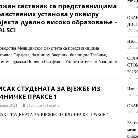
МЕД
ржан састанак са представницима
17. jul
С НА КРАТКИ ПРОГРАМ СТУДИЈА СТОМАТОЛОШКА СЕСТРА У
авствених установа у оквиру
ОБАВ
ДИНИ
ВИЈЕСТИ
јекта дуално високо образовање –
ДИС
ALSCI
ршeнoj дoктoрскoj дисeртaциjи
ОБАВЈЕШТЕЊА
17. jul
РАНГ ЛИСТА, ПРВИ УПИСНИ РОК ДРУГИ ЦИКЛУС СТУДИЈА –
Избор
17. jul
уководства Медицинског факултета са представницима
И РЕХАБИЛИТАЦИЈА
ОБАВЈЕШТЕЊА
сточног Сарајева, болницом Зворник, болницом Требиње,
ОГЛА
омом здравља Источно Сарајево и Универзитетском болницом
СТО
2026
15. jul
ИСАК СТУДЕНАТА ЗА ВЈЕЖБЕ ИЗ
Извje
ИНИЧКЕ ПРАКСЕ 1
15. jul
 maja 2021.
Medicinski Fakultet
ОБАВ
14. jul
АК СТУДЕНАТА ЗА ВЈЕЖБЕ ИЗ КЛИНИЧКЕ ПРАКСЕ 1
33. с
медиц
биохе