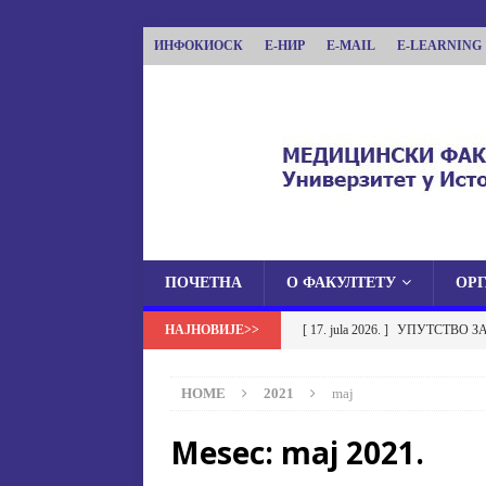
ИНФОКИОСК
Е-НИР
E-MAIL
E-LEARNING
ПОЧЕТНА
О ФАКУЛТЕТУ
ОР
МЕДИЦИНСКИ ФА
[ 17. jula 2026. ]
УПУТСТВО З
МЕДИЦИНСКИ ФАКУЛТЕТ УНИВЕРЗИТЕТА
УСТАНОВА НА МЕДИЦИНСК
HOME
2021
maj
[ 17. jula 2026. ]
ОБАВЈЕШТЕЊЕ
Mesec:
maj 2021.
ОБАВЈЕШТЕЊА
[ 17. jula 2026. ]
Избор у звање