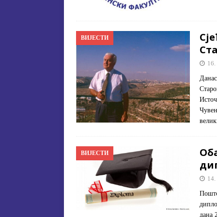
Сј
ВИЈЕСТИ
Ста
16.
Дaнас
Старо
Источ
Чувен
вели
Об
ВИЈЕСТИ
ди
14.
Пошто
дипло
дана 