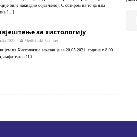
ције биће накнадно објављено). С обзиром на то да нам
утна
[…]
авјештење за хистологију
maja 2021.
Medicinski Fakultet
вијум из Хистологије заказан је за 20.05.2021. године у 8:00
а, амфитеатар 110.