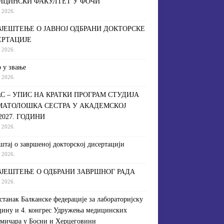
ИЦИНСКИ ФАКУЛТЕТ У ФОЧИ
a 2026.
ЈЕШТЕЊЕ О ЈАВНОЈ ОДБРАНИ ДОКТОРСКЕ
ЕРТАЦИЈЕ
a 2026.
 у звање
a 2026.
С – УПИС НА КРАТКИ ПРОГРАМ СТУДИЈА
МАТОЛОШКА СЕСТРА У АКАДЕМСКОЈ
/2027. ГОДИНИ
a 2026.
штaj o зaвршeнoj дoктoрскoj дисeртaциjи
a 2026.
ЈЕШТЕЊЕ О ОДБРАНИ ЗАВРШНОГ РАДА
a 2026.
астанак Балканске федерације за лабораторијску
ину и 4. конгрес Удружења медицинских
мичара у Босни и Херцеговини