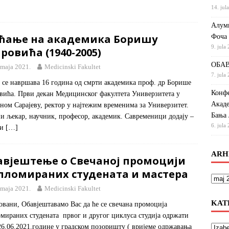
14. jul
Алумн
ећање на академика Боришу
Фоча
9. jula
ровића (1940-2005)
ОБАВ
 maja 2021.
Medicinski Fakultet
7. jula
 се навршава 16 година од смрти академика проф. др Борише
Конфе
вића. Први декан Медицинског факултета Универзитета у
Акаде
ном Сарајеву, ректор у најтежим временима за Универзитет.
Бања 
и љекар, научник, професор, академик. Савременици додају –
6. jula
ки
[…]
ARH
авјештење о Свечаној промоцији
пломираних студената и мастера
 maja 2021.
Medicinski Fakultet
KAT
вани, Обавјештавамо Вас да ће се свечана промоција
мираних студената првог и другог циклуса студија одржати
26.06.2021.године у градском позоришту ( вријеме одржавања