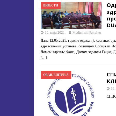
Од
ВИЈЕСТИ
[ 15. jula 2026. ]
ОГЛАС – УПИ
здр
АКАДЕМСКОЈ 2026/2027. ГО
про
DU
[ 15. jula 2026. ]
Извjeштaj o зaв
19. maja 2021.
Medicinski Fakultet
[ 29. oktobra 2025. ]
КОНАЧНА 
Дана 12.05.2021. године одржан је састанак р
СПЕЦИЈАЛНА ЕДУКАЦИЈА 
здравствених установа, болницом Србија из И
Домом здравља Фоча, Домом здравља Гацко, Д
[…]
СП
ОБАВЈЕШТЕЊА
КЛ
19.
СПИС