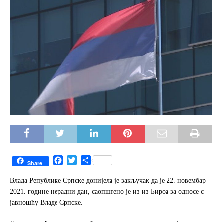
F
T
S
Share
a
w
h
c
i
a
Влада Републике Српске донијела је закључак да је 22. новембар
e
t
r
2021. године нерадни дан, саопштено је из из Бироа за односе с
b
t
e
јавношћу Владе Српске.
o
e
o
r