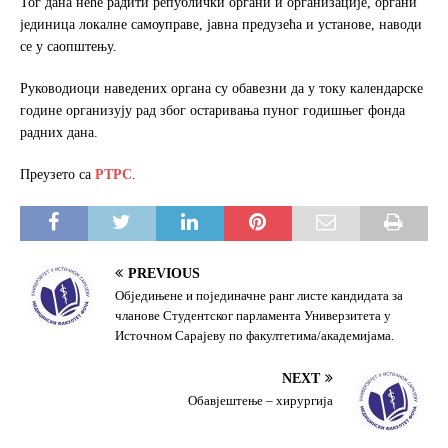
Тог дана неће радити републички органи и организације, органи
k
јединица локалне самоуправе, јавна предузећа и установе, наводи
се у саопштењу.
Руководиоци наведених органа су обавезни да у току календарске
године организују рад због остаривања пуног годишњег фонда
радних дана.
Преузето са
РТРС
.
PREVIOUS
Обједињене и појединачне ранг листе кандидата за
чланове Студентског парламента Универзитета у
Источном Сарајеву по факултетима/академијама.
NEXT
Обавјештење – хирургија