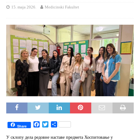
15. maja 2026.
Medicinski Fakultet
F
T
S
Share
a
w
h
c
i
a
У склопу дела редовне наставе предмета Хоспитовање у