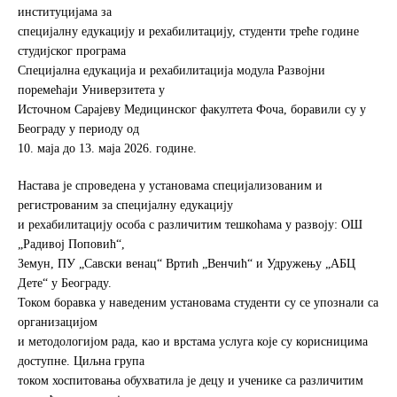
e
t
r
институцијама за
b
t
e
специјалну едукацију и рехабилитацију, студенти треће године
o
e
студијског програма
o
r
Специјална едукација и рехабилитација модула Развојни
k
поремећаји Универзитета у
Источном Сарајеву Медицинског факултета Фоча, боравили су у
Београду у периоду од
10. маја до 13. маја 2026. године.
Настава је спроведена у установама специјализованим и
регистрованим за специјалну едукацију
и рехабилитацију особа с различитим тешкоћама у развоју: ОШ
„Радивој Поповић“,
Земун, ПУ „Савски венац“ Вртић „Венчић“ и Удружењу „АБЦ
Дете“ у Београду.
Током боравка у наведеним установама студенти су се упознали са
организацијом
и методологијом рада, као и врстама услуга које су корисницима
доступне. Циљна група
током хоспитовања обухватила је децу и ученике са различитим