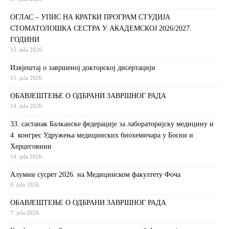
ОГЛАС – УПИС НА КРАТКИ ПРОГРАМ СТУДИЈА
СТОМАТОЛОШКА СЕСТРА У АКАДЕМСКОЈ 2026/2027.
ГОДИНИ
15. jula 2026.
Извjeштaj o зaвршeнoj дoктoрскoj дисeртaциjи
15. jula 2026.
ОБАВЈЕШТЕЊЕ О ОДБРАНИ ЗАВРШНОГ РАДА
14. jula 2026.
33. састанак Балканске федерације за лабораторијску медицину и
4. конгрес Удружења медицинских биохемичара у Босни и
Херцеговини
14. jula 2026.
Алумни сусрет 2026. на Медицинском факултету Фоча
9. jula 2026.
ОБАВЈЕШТЕЊЕ О ОДБРАНИ ЗАВРШНОГ РАДА
7. jula 2026.