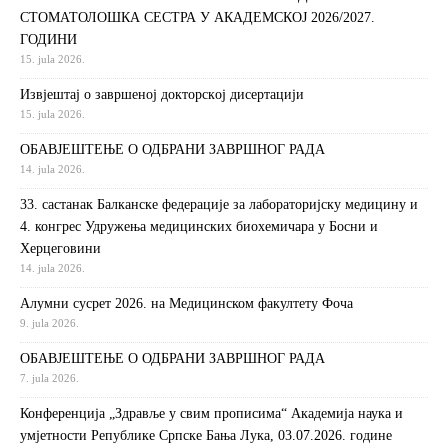
СТОМАТОЛОШКА СЕСТРА У АКАДЕМСКОЈ 2026/2027.
ГОДИНИ
15. jula 2026.
Извjeштaj o зaвршeнoj дoктoрскoj дисeртaциjи
15. jula 2026.
ОБАВЈЕШТЕЊЕ О ОДБРАНИ ЗАВРШНОГ РАДА
14. jula 2026.
33. састанак Балканске федерације за лабораторијску медицину и
4. конгрес Удружења медицинских биохемичара у Босни и
Херцеговини
14. jula 2026.
Алумни сусрет 2026. на Медицинском факултету Фоча
9. jula 2026.
ОБАВЈЕШТЕЊЕ О ОДБРАНИ ЗАВРШНОГ РАДА
7. jula 2026.
Конференција „Здравље у свим прописима“ Академија наука и
умјетности Републике Српске Бања Лука, 03.07.2026. године