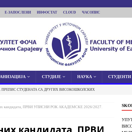
Е-ЗАПОСЛЕНИ
ИНФОСТАТ
CLOUD
ЧАСОПИС
ГАНИЗАЦИЈА
СТУДИЈЕ
НАУКА
СТУДЕНТИ
КУЛТЕТ ФОЧА
А ПРЕПИС СТУДЕНАТА СА ДРУГИХ ВИСОКОШКОЛСКИХ
 У ИСТОЧНОМ САРАЈЕВУ
И ФАКУЛТЕТ У ФОЧИ
ОБАВЈЕШТЕЊА
SKO
них кандидата, ПРВИ УПИСНИ РОК АКАДЕМСКЕ 2026/2027.
 О ЈАВНОЈ ОДБРАНИ ДОКТОРСКЕ ДИСЕРТАЦИЈЕ
УПУТ
них кандидата, ПРВИ
ВИС
ОБАВЈЕШТЕЊА