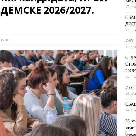
МЕД
ЕМСКЕ 2026/2027.
17. jul
С НА КРАТКИ ПРОГРАМ СТУДИЈА СТОМАТОЛОШКА СЕСТРА У
ОБАВ
ДИНИ
ВИЈЕСТИ
ДИС
ршeнoj дoктoрскoj дисeртaциjи
ОБАВЈЕШТЕЊА
17. jul
РАНГ ЛИСТА, ПРВИ УПИСНИ РОК ДРУГИ ЦИКЛУС СТУДИЈА –
јести
Избор
17. jul
И РЕХАБИЛИТАЦИЈА
ОБАВЈЕШТЕЊА
ОГЛА
СТО
2026
15. jul
Извje
15. jul
ОБАВ
14. jul
33. с
медиц
биохе