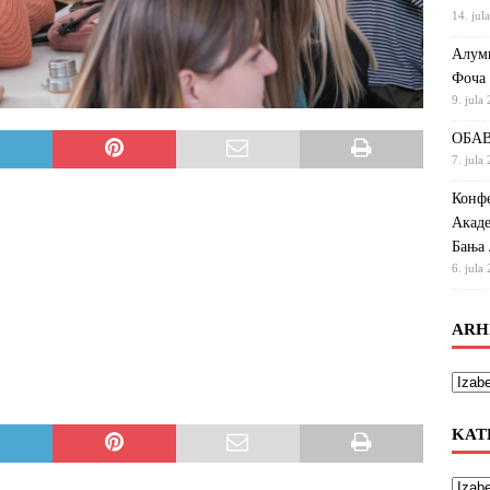
14. jul
Алумн
Фоча
9. jula
ОБАВ
7. jula
Конфе
Акаде
Бања 
6. jula
ARH
KAT