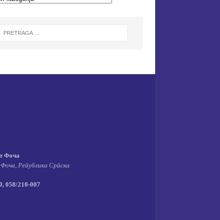
т Фоча
 Фоча, Република Српска
, 058/210-007