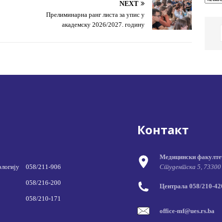
NEXT
Прелиминарна ранг листа за упис у
академску 2026/2027. годину
Контакт
Медицински факулте
ологију
058/211-906
Студентска 5, 73300
058/216-200
Централа 058/210-420
058/210-171
office-mf@ues.rs.ba