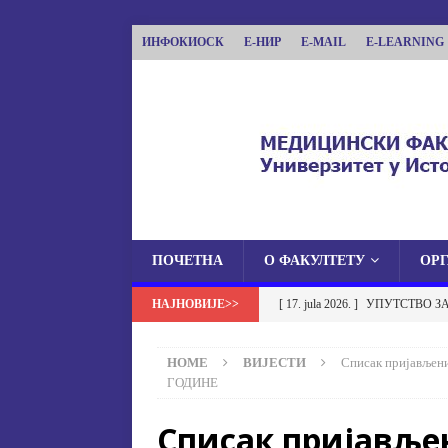
ИНФОКИОСК
Е-НИР
E-MAIL
E-LEARNING
ПОЧЕТНА
О ФАКУЛТЕТУ
ОР
МЕДИЦИНСКИ ФА
[ 17. jula 2026. ]
УПУТСТВО З
МЕДИЦИНСКИ ФАКУЛТЕТ УНИВЕРЗИТЕТА
УСТАНОВА НА МЕДИЦИНСК
HOME
ВИЈЕСТИ
Списак пријавље
[ 17. jula 2026. ]
ОБАВЈЕШТЕЊЕ
ГОДИНЕ
ОБАВЈЕШТЕЊА
Списак пријавље
[ 17. jula 2026. ]
Избор у звање