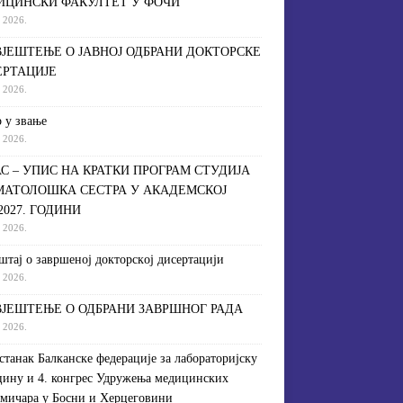
ИЦИНСКИ ФАКУЛТЕТ У ФОЧИ
a 2026.
ЈЕШТЕЊЕ О ЈАВНОЈ ОДБРАНИ ДОКТОРСКЕ
ЕРТАЦИЈЕ
a 2026.
 у звање
a 2026.
С – УПИС НА КРАТКИ ПРОГРАМ СТУДИЈА
МАТОЛОШКА СЕСТРА У АКАДЕМСКОЈ
/2027. ГОДИНИ
a 2026.
штaj o зaвршeнoj дoктoрскoj дисeртaциjи
a 2026.
ЈЕШТЕЊЕ О ОДБРАНИ ЗАВРШНОГ РАДА
a 2026.
астанак Балканске федерације за лабораторијску
ину и 4. конгрес Удружења медицинских
мичара у Босни и Херцеговини