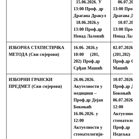
15.06.2026. У
06.07.2026
13:00
Проф. др
13:00
Проф. 
Драгана Дракул
Драгана Дра
18.06.2026.у
10.07.2026.
13:00
Проф.др
13:00
Проф.
Ненад Лаловић
Ненад Лалов
ИЗБОРНА СТАТИСТИЧКА
16.06.
2026.
у
02.07.2026.у 
МЕТОДА
(Сви смјерови)
10:00 (201,
(201,202)
202)
Проф.др
Проф.др Ср
Срђан Машић
Машић
ИЗБОРНИ ГРАНСКИ
26.06.2026.
10.07.2026.
ПРЕДМЕТ
(Сви смјерови)
Акутелности у
Проф.др Деј
медицини –
Бокоњић
Проф.др Дејан
06.07.2026. у
Бокоњић
12:00
16.06.2026. у
Актуелности
12:00
стоматологиј
Актуелности у
Проф.др
стоматологији-
Недељка