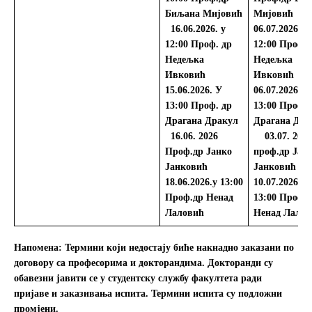
Биљана Мијовић
Мијовић
16.06.2026. у
06.07.2026. у
12:00
Проф. др
12:00
Проф. 
Недељка
Недељка
Ивковић
Ивковић
15.06.2026. У
06.07.2026. У
13:00
Проф. др
13:00
Проф. 
Драгана Дракул
Драгана Дра
16.06. 2026
03.07.
2026
Проф.др Јанко
проф.др Јан
Јанковић
Јанковић
18.06.2026.у 13:00
10.07.2026. у
Проф.др Ненад
13:00
Проф.
Лаловић
Ненад Лалов
Напомена: Термини који недостају биће накнадно заказани по
договору са професорима и докторандима. Докторанди су
обавезни јавити се у студентску службу факултета ради
пријаве и заказивања испита. Термини испита су подложни
промјени.