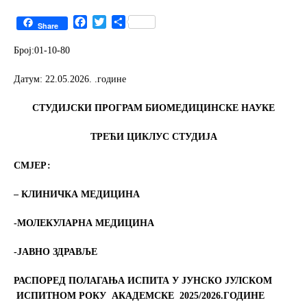
F
T
S
Share
a
w
h
c
i
a
Број:01-10-80
e
t
r
b
t
e
Датум: 22.05.2026. .године
o
e
o
r
СТУДИЈСКИ ПРОГРАМ БИОМЕДИЦИНСКЕ НАУКЕ
k
ТРЕЋИ ЦИКЛУС СТУДИЈА
СМЈЕР:
– КЛИНИЧКА МЕДИЦИНА
-МОЛЕКУЛАРНА МЕДИЦИНА
-ЈАВНО ЗДРАВЉЕ
РАСПОРЕД ПОЛАГАЊА ИСПИТА У
ЈУНСКО ЈУЛСКОМ
ИСПИТНОМ РОКУ
АКАДЕМСКЕ 202
5
/2026.ГОДИНЕ