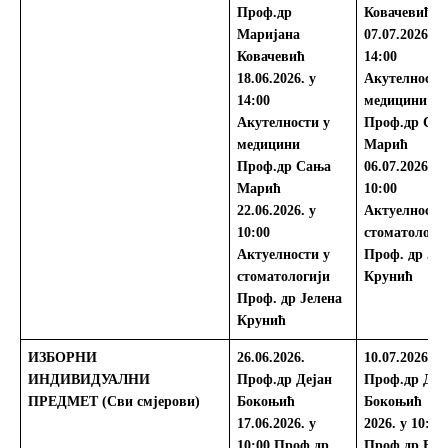
Проф.др
Ковачевић
Маријана
07.07.2026. у
Ковачевић
14:00
18.06.2026. у
Акутелности
14:00
медицини
Акутелности у
Проф.др Са
медицини
Марић
Проф.др Сања
06.07.2026. у
Марић
10:00
22.06.2026. у
Актуелности
10:00
стоматологи
Актуелности у
Проф. др Јел
стоматологији
Крунић
Проф. др Јелена
Крунић
ИЗБОРНИ
26.06.2026.
10.07.2026.
ИНДИВИДУАЛНИ
Проф.др Дејан
Проф.др Деј
ПРЕДМЕТ
(Сви смјерови)
Бокоњић
Бокоњић
02
17.06.2026. у
2026.
у 10:00
10:00
Проф.др
Проф.др Би