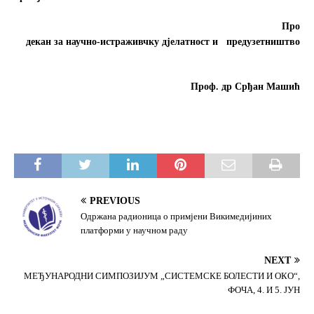
Про
декан за научно-истраживчку
дјелатност и предузетништво
Проф. др Срђан Машић
PREVIOUS
Одржана радионица о примјени Викимедијиних
платформи у научном раду
NEXT
МЕЂУНАРОДНИ СИМПОЗИЈУМ „СИСТЕМСКЕ БОЛЕСТИ И ОКО“,
ФОЧА, 4. И 5. ЈУН