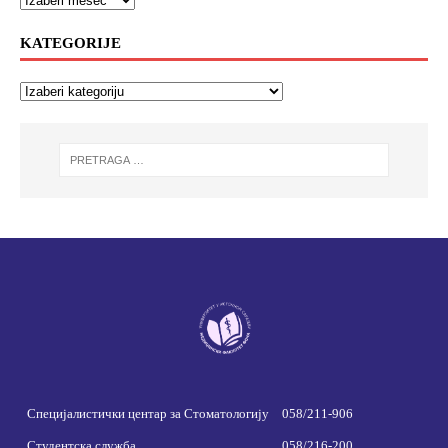
KATEGORIJE
Специјалистички центар за Стоматологију
058/211-906
Студентска служба
058/216-200