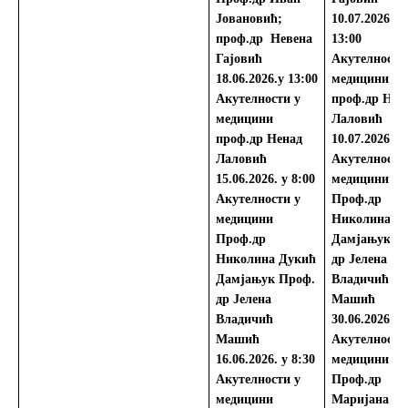
Јовановић;
10.07.2026. у
проф.др Невена
13:00
Гајовић
Акутелности
18.06.2026.у 13:00
медицини
Акутелности у
проф.др Нен
медицини
Лаловић
проф.др Ненад
10.07.2026. у
Лаловић
Акутелности
15.06.2026. у 8:00
медицини
Акутелности у
Проф.др
медицини
Николина Д
Проф.др
Дамјањук
П
Николина Дукић
др Јелена
Дамјањук
Проф.
Владичић
др Јелена
Машић
Владичић
30.06.2026. у
Машић
Акутелности
16.06.2026. у 8:30
медицини
Акутелности у
Проф.др
медицини
Маријана