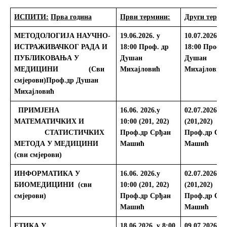
ИСПИТИ
:
Прва година
Први термини:
Други терми
МЕТОДОЛОГИЈА НАУЧНО-
19.06.2026.
у
10.07
.2026. у
ИСТРАЖИВАЧКОГ РАДА И
18:00
Проф. др
18:00
Проф. 
ПУБЛИКОВАЊА У
Душан
Душан
МЕДИЦИНИ
(Сви
Михајловић
Михајловић
смјерови)Проф.др Душан
Михајловић
ПРИМЈЕНА
16.06.
2026.
у
02.07.2026.у 
МАТЕМАТИЧКИХ И
10:00 (201, 202)
(201,202)
СТАТИСТИЧКИХ
Проф.др Срђан
Проф.др Ср
МЕТОДА У МЕДИЦИНИ
Машић
Машић
(сви смјерови)
ИНФОРМАТИКА У
16.06.
2026.
у
02.07.2026.у 
БИОМЕДИЦИНИ
(сви
10:00 (201, 202)
(201,202)
смјерови)
Проф.др Срђан
Проф.др Ср
Машић
Машић
ЕТИКА У
18.06.2026. у 8:00
09.07.2026. у