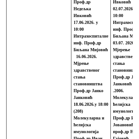
Проф.др
Ивковић
Недељка
02.07.2026.
у
Ивковић
10:00
17.06.2026. у
Интрахоспит
10:00
инф.
Проф.д
Интрахоспиталне
Биљана Миј
инф.
Проф.др
03.07. 2026.
Биљана Мијовић
Мјерење
16.06.2026.
здравственог
Мјрење
стања
здравственог
становништ
стања
Проф.др Јан
становништва
Јанковић
Проф.др Јанко
.2006.
Јанковић
Молекуларна
18.06.2026.у 18:00
ћелијска
(208)
имунологија
Молекуларна и
Проф.др Ив
ћелијска
Јовановић;
имунологија
проф.др Нев
Проф.др Иван
Гајовић