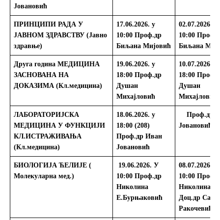
Јовановић
ПРИНЦИПИ РАДА У
17.06.2026. у
02.07.2026.
у
ЈАВНОМ ЗДРАВСТВУ (Јавно
10:00
Проф.др
10:00
Проф.
здравње)
Биљана Мијовић
Биљана Миј
Друга година
МЕДИЦИНА
19.06.2026.
у
10.07
.2026. у
ЗАСНОВАНА НА
18:00
Проф.др
18:00
Проф.
ДОКАЗИМА
(Кл.медицина)
Душан
Душан
Михајловић
Михајловић
ЛАБОРАТОРИЈСКА
18.06.2026. у
Проф.др 
МЕДИЦИНА У ФУНКЦИЈИ
18:00 (208)
Јовановић
КЛ.ИСТРАЖИВАЊА
Проф.др Иван
(Кл.медицина)
Јовановић
БИОЛОГИЈА ЋЕЛИЈЕ (
19.06.2026. У
08.07.2026. У
Молекуларна мед.)
10:00
Проф.др
10:00
Проф. 
Николина
Николина Ел
Е.Бурњаковић
Доц.др Сара
Ракочевић