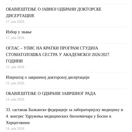
ОБАВЈЕШТЕЊЕ О ЈАВНОЈ ОДБРАНИ ДОКТОРСКЕ
ДИСЕРТАЦИЈЕ
17. jula 2026.
Избор у звање
17. jula 2026.
ОГЛАС – УПИС НА КРАТКИ ПРОГРАМ СТУДИЈА
СТОМАТОЛОШКА СЕСТРА У АКАДЕМСКОЈ 2026/2027.
ГОДИНИ
15. jula 2026.
Извjeштaj o зaвршeнoj дoктoрскoj дисeртaциjи
15. jula 2026.
ОБАВЈЕШТЕЊЕ О ОДБРАНИ ЗАВРШНОГ РАДА
14. jula 2026.
33. састанак Балканске федерације за лабораторијску медицину и
4. конгрес Удружења медицинских биохемичара у Босни и
Херцеговини
14. jula 2026.