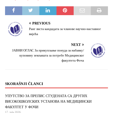
k
PREVIOUS
Ранг листа кандидата за чланове научно-наставног
вијећа
NEXT
ЈАВНИ ОГЛАС За прикупљање понуда за набавку/
куповину земљишта за потребе Медицинског
факултета Фоча
SKORAŠNJI ČLANCI
УПУТСТВО ЗА ПРЕПИС СТУДЕНАТА СА ДРУГИХ
ВИСОКОШКОЛСКИХ УСТАНОВА НА МЕДИЦИНСКИ
ФАКУЛТЕТ У ФОЧИ
17. jula 2026.