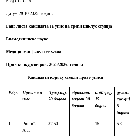
Број:01-10-16
o
e
o
r
Датум:29.10.2025. године
k
Ранг листа кандидата за упис на трећи циклус студија
Биомедицинске науке
Медицински факултет Фоча
Први конкурсни рок, 2025/2026. година
Кандидати који су стекли право уписа
Р.бр.
Презиме и
Просј.оцј.
објављени
интервју
дужина
име
50 бодова
радови
30
15
студија
бодова
бодова
5
бодова
1.
Ристић
37.50
15
5.0
Ања