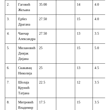
2.
Гаговић
35.00
14
4.0
Жељана
3.
Ербез
27.50
15
4.0
Драгана
4.
Чанчар
27.50
13
3.5
Александра
5.
Милановић
25
15
5.0
Дивјак
Дијана
6.
Скакавац
25
13
4.5
Николија
7.
Шолаја
22.5
12
3.5
Крунић
Татјана
8.
Митровић
17.5
15
3.5
Владимир