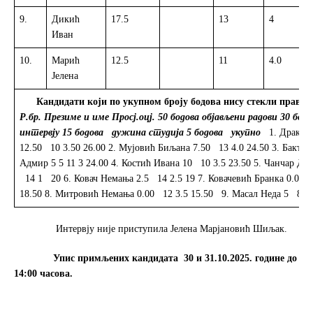
9.
Дикић
17.5
13
4
Иван
10.
Марић
12.5
11
4.0
Јелена
Кандидати који по укупном броју бодова нису стекли право 
Р.бр.
Презиме и име
Просј.оцј.
50 бодова
објављени радови
30 бодо
интервју
15 бодова
дужина
студија
5 бодова
укупно
1. Дракул
12.50 10 3.50 26.00 2. Мујовић Биљана 7.50 13 4.0 24.50 3. Бакте
Адмир 5 5 11 3 24.00 4. Костић Ивана 10 10 3.5 23.50 5. Чанчар Дра
14 1 20 6. Ковач Немања 2.5 14 2.5 19 7. Ковачевић Бранка 0.00 
18.50 8. Митровић Немања 0.00 12 3.5 15.50 9. Масал Неда 5 8 1.
Интервју није приступила Јелена Марјановић Шиљак.
Упис примљених кандидата 30 и 31.10.2025. године до
14:00 часова.