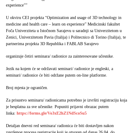
b
t
e
experience””
o
e
o
r
U okviru CEI projekta “Optimization and usage of 3D technology in
k
medicine and health care – learn on experience” Medicinski fakultet
Foča Univerziteta u Istočnom Sarajevu u saradnji sa Univerzitetom u
Zenici, Univerzitetom Pavia (Italija) i Politecnico di Torino (Italija), te
partnerima projekta 3D Republika i FABLAB Sarajevo
organizuje četiri seminara/ radionice za zainteresovane učesnike.
Jezik na kojem će se održavati seminari/ radionice je engleski, a
seminari/ radionice će biti održane putem on-line platforme.
Broj mjesta je ograničen.
Za prisustvo seminaru/ radionicama potrebno je izvršiti registraciju koja
je besplatna za sve učesnike. Popuniti prijavni obrazac putem
linka:
https://forms.gle/Vo3xE2hZ1NdScoSu5
Detaljan dnevni red seminara/ radionica će biti dostavljen nakon
završenog procesa registracije koji je otvoren od danas 26.04. do