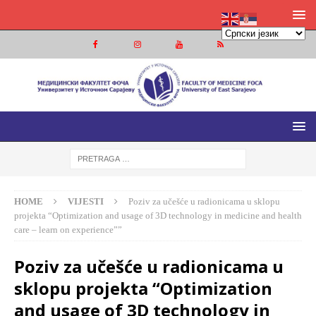
MEDICINSKI FAKULTET FOČA
MEDICINSKI FAKULTET UNIVERZITETA U ISTOČNOM
SARAJEVU
HOME
VIJESTI
Poziv za učešće u radionicama u sklopu
projekta “Optimization and usage of 3D technology in medicine and health
care – learn on experience””
Poziv za učešće u radionicama u
sklopu projekta “Optimization
and usage of 3D technology in