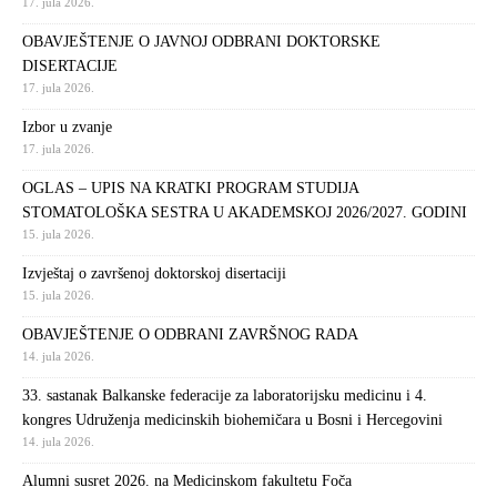
17. jula 2026.
OBAVJEŠTENJE O JAVNOJ ODBRANI DOKTORSKE
DISERTACIJE
17. jula 2026.
Izbor u zvanje
17. jula 2026.
OGLAS – UPIS NA KRATKI PROGRAM STUDIJA
STOMATOLOŠKA SESTRA U AKADEMSKOJ 2026/2027. GODINI
15. jula 2026.
Izvještaj o završenoj doktorskoj disertaciji
15. jula 2026.
OBAVJEŠTENJE O ODBRANI ZAVRŠNOG RADA
14. jula 2026.
33. sastanak Balkanske federacije za laboratorijsku medicinu i 4.
kongres Udruženja medicinskih biohemičara u Bosni i Hercegovini
14. jula 2026.
Alumni susret 2026. na Medicinskom fakultetu Foča