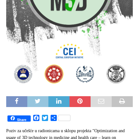
F
T
S
Share
a
w
h
c
i
a
Poziv za učešće u radionicama u sklopu projekta “Optimization and
e
t
r
usage of 3D technology in medicine and health care – learn on