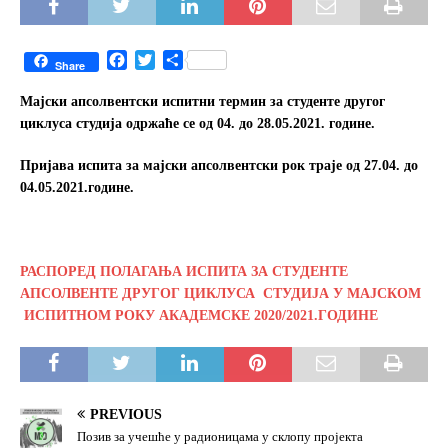
F
T
S
Share
a
w
h
c
i
a
Мајски апсолвентски испитни термин за студенте другог
e
t
r
циклуса студија одржаће се од 04.
до 28.05.2021. године.
b
t
e
o
e
Пријава испита за мајски апсолвентски рок траје од 27.04. до
o
r
04.05.2021.године.
k
РАСПОРЕД ПОЛАГАЊА ИСПИТА ЗА СТУДЕНТЕ
АПСОЛВЕНТЕ ДРУГОГ ЦИКЛУСА СТУДИЈА У МАЈСКОМ
ИСПИТНОМ РОКУ АКАДЕМСКЕ 2020/2021.ГОДИНЕ
PREVIOUS
Позив за учешће у радионицама у склопу пројекта