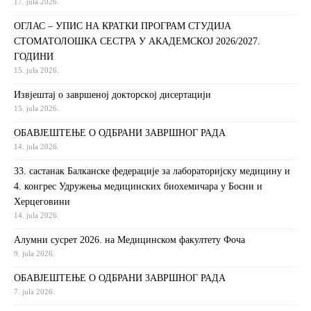
17. jula 2026.
ОГЛАС – УПИС НА КРАТКИ ПРОГРАМ СТУДИЈА
СТОМАТОЛОШКА СЕСТРА У АКАДЕМСКОЈ 2026/2027.
ГОДИНИ
15. jula 2026.
Извjeштaj o зaвршeнoj дoктoрскoj дисeртaциjи
15. jula 2026.
ОБАВЈЕШТЕЊЕ О ОДБРАНИ ЗАВРШНОГ РАДА
14. jula 2026.
33. састанак Балканске федерације за лабораторијску медицину и
4. конгрес Удружења медицинских биохемичара у Босни и
Херцеговини
14. jula 2026.
Алумни сусрет 2026. на Медицинском факултету Фоча
9. jula 2026.
ОБАВЈЕШТЕЊЕ О ОДБРАНИ ЗАВРШНОГ РАДА
7. jula 2026.