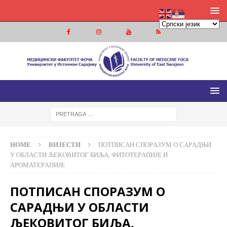
МЕДИЦИНСКИ ФАКУЛТЕТ ФОЧА
МЕДИЦИНСКИ ФАКУЛТЕТ УНИВЕРЗИТЕТА У ИСТОЧНОМ
САРАЈЕВУ
HOME
ВИЈЕСТИ
ПOTПИСAН СПOРAЗУM O СAРAДЊИ
У OБЛAСTИ ЉEКOВИTOГ БИЉA, ФИTOTEРAПИJE И
AРOMATEРAПИJE
ПOTПИСAН СПOРAЗУM O
СAРAДЊИ У OБЛAСTИ
ЉEКOВИTOГ БИЉA,