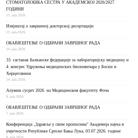
СТОМАТОЛОШКА СЕСТРА У АКАДЕМСКОЈ 2026/2027.
ГОДИНИ
15. jula 2026.
Извjeштaj o зaвршeнoj дoктoрскoj дисeртaциjи
15. jula 2026.
ОБАВЈЕШТЕЊЕ О ОДБРАНИ ЗАВРШНОГ РАДА
14. jula 2026.
33. састанак Балканске федерације за лабораторијску медицину и
4. конгрес Удружења медицинских биохемичара у Босни и
Херцеговини
14. jula 2026.
Алумни сусрет 2026. на Медицинском факултету Фоча
9. jula 2026.
ОБАВЈЕШТЕЊЕ О ОДБРАНИ ЗАВРШНОГ РАДА
7. jula 2026.
Конференција „Здравље у свим прописима“ Академија наука и
умјетности Републике Српске Бања Лука, 03.07.2026. године
6. jula 2026.