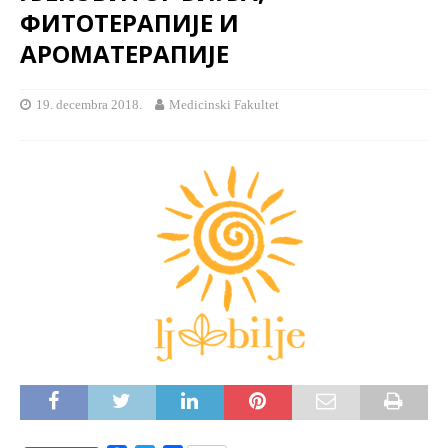
ФИTOTEРAПИJE И
AРOMATEРAПИJE
19. decembra 2018.
Medicinski Fakultet