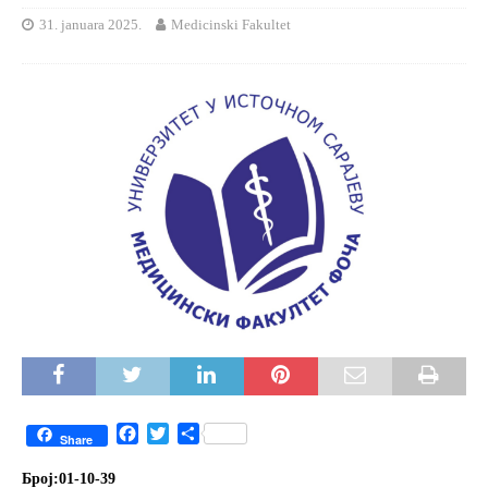
31. januara 2025.
Medicinski Fakultet
F
T
S
Share
a
w
h
c
i
a
Број:01-10-
39