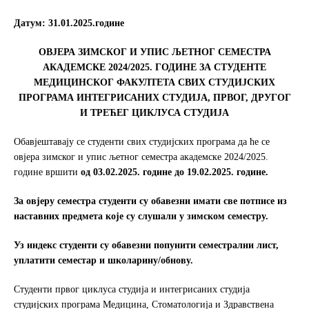
e
t
r
b
t
e
Датум:
31.01.
2025
.
године
o
e
o
r
ОВЈЕРА ЗИМСКОГ И УПИС ЉЕТНОГ СЕМЕСТРА
k
АКАДЕМСКЕ 2024/2025. ГОДИНЕ
ЗА СТУДЕНТЕ
МЕДИЦИНСКОГ ФАКУЛТЕТА СВИХ СТУДИЈСКИХ
ПРОГРАМА
ИНТЕГРИСАНИХ СТУДИЈА, ПРВОГ, ДРУГОГ
И ТРЕЋЕГ ЦИКЛУСА СТУДИЈА
Обавјештавају се студенти свих студијских програма да ће се
овјера зимског и упис љетног семестра академске 2024/2025.
године вршити
од 03.02.202
5
. године до
19.02
.202
5
. године
.
За овјеру семестра студенти су обавезни имати све потписе из
наставних предмета које су слушали у зимском семестру.
Уз индекс студенти су обавезни попунити семестрални лист,
уплатити семестар и школарину/обнову.
Студенти првог циклуса студија и интегрисаних студија
студијских програма Медицина, Стоматологија и Здравствена