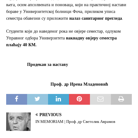
њега, осим апсолвената и поноваца, који на практичној настави
бораве у Универзитетској болници Фоча, приликом уписа
семестра обавезни су приложити
налаз санитарног прегледа
.
Студенти који до наведеног рока не овјере семестар, одлуком
Управног одбора Универзитета
накнадну овјеру семестра
плаћају 40 КМ.
Продекан за наставу
Проф. др Ирена Младеновић
PREVIOUS
IN MEMORIAM | Проф. др Светолик Аврамов