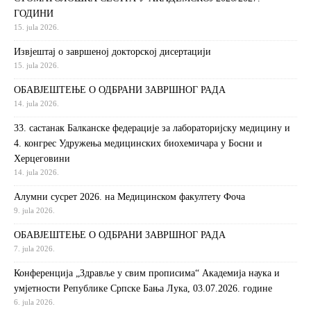
ГОДИНИ
15. jula 2026.
Извjeштaj o зaвршeнoj дoктoрскoj дисeртaциjи
15. jula 2026.
ОБАВЈЕШТЕЊЕ О ОДБРАНИ ЗАВРШНОГ РАДА
14. jula 2026.
33. састанак Балканске федерације за лабораторијску медицину и
4. конгрес Удружења медицинских биохемичара у Босни и
Херцеговини
14. jula 2026.
Алумни сусрет 2026. на Медицинском факултету Фоча
9. jula 2026.
ОБАВЈЕШТЕЊЕ О ОДБРАНИ ЗАВРШНОГ РАДА
7. jula 2026.
Конференција „Здравље у свим прописима“ Академија наука и
умјетности Републике Српске Бања Лука, 03.07.2026. године
6. jula 2026.