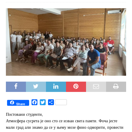
F
T
S
Share
a
w
h
c
i
a
Постовани студенти,
e
t
r
Атмосфера сусрета је оно сто се изван свега памти. Фоча јесте
b
t
e
мали град али знамо да се у њему мозе фино одморити, провести
o
e