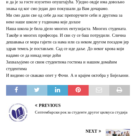
и да је за госте изузетно опуштајућа. Уједно овдје има довољно
o
r
знања од ког смо један дио покушали да Вам дочарамо.
k
Ми смо дали све од себе да нас препоручите себи и другима за
неке наше школе у годинама које долазе
Наша школа је била дјело многих ентузијаста. Многих студената.
Такође и многих професора. И сви су се баш потрудили. Слична
дешавања се мора гајити са нама или са неком другом посадом јер
здрав темељ је постављен. Сад се иде даље. До неког крова који
надамо се да никад неце доћи
Захваљујемо се свим студентима гостима и нашим домаћим
студентима
И видимо се свакако опет у Фочи. А и крајем октобра у Бијељини.
PREVIOUS
Септембарски рок за студенте другог цилкуса студија
NEXT