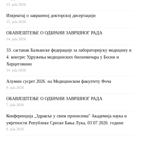
15. jula 2026.
Извjeштaj o зaвршeнoj дoктoрскoj дисeртaциjи
15. jula 2026.
ОБАВЈЕШТЕЊЕ О ОДБРАНИ ЗАВРШНОГ РАДА
14. jula 2026.
33. састанак Балканске федерације за лабораторијску медицину и
4. конгрес Удружења медицинских биохемичара у Босни и
Херцеговини
14. jula 2026.
Алумни сусрет 2026. на Медицинском факултету Фоча
9. jula 2026.
ОБАВЈЕШТЕЊЕ О ОДБРАНИ ЗАВРШНОГ РАДА
7. jula 2026.
Конференција „Здравље у свим прописима“ Академија наука и
умјетности Републике Српске Бања Лука, 03.07.2026. године
6. jula 2026.