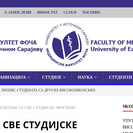
Е-ЗАПОСЛЕНИ
ИНФОСТАТ
CLOUD
ЧАСОПИС
ГАНИЗАЦИЈА
СТУДИЈЕ
НАУКА
СТУДЕНТИ
КУЛТЕТ ФОЧА
А ПРЕПИС СТУДЕНАТА СА ДРУГИХ ВИСОКОШКОЛСКИХ
 У ИСТОЧНОМ САРАЈЕВУ
И ФАКУЛТЕТ У ФОЧИ
ОБАВЈЕШТЕЊА
SKO
ЈЕШТЕЊЕ ЗА СВЕ СТУДИЈСКЕ ПРОГРАМЕ
 О ЈАВНОЈ ОДБРАНИ ДОКТОРСКЕ ДИСЕРТАЦИЈЕ
 СВЕ СТУДИЈСКЕ
УПУТ
ВИС
ОБАВЈЕШТЕЊА