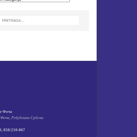
т Фоча
 Фоча, Република Српска
, 058/210-007