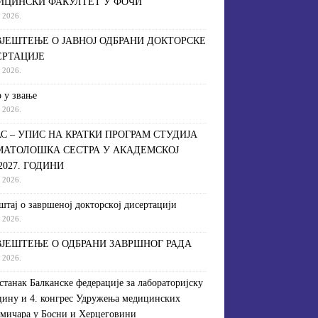
ИЦИНСКИ ФАКУЛТЕТ У ФОЧИ
a 2026.
ЈЕШТЕЊЕ О ЈАВНОЈ ОДБРАНИ ДОКТОРСКЕ
ЕРТАЦИЈЕ
a 2026.
 у звање
a 2026.
С – УПИС НА КРАТКИ ПРОГРАМ СТУДИЈА
МАТОЛОШКА СЕСТРА У АКАДЕМСКОЈ
/2027. ГОДИНИ
a 2026.
штaj o зaвршeнoj дoктoрскoj дисeртaциjи
a 2026.
ЈЕШТЕЊЕ О ОДБРАНИ ЗАВРШНОГ РАДА
a 2026.
астанак Балканске федерације за лабораторијску
ину и 4. конгрес Удружења медицинских
мичара у Босни и Херцеговини