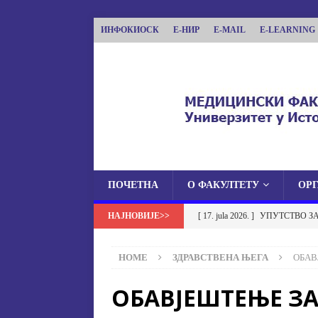
ИНФОКИОСК
Е-НИР
E-MAIL
E-LEARNING
ПОЧЕТНА
О ФАКУЛТЕТУ
ОР
МЕДИЦИНСКИ ФА
[ 17. jula 2026. ]
УПУТСТВО З
МЕДИЦИНСКИ ФАКУЛТЕТ УНИВЕРЗИТЕТА
УСТАНОВА НА МЕДИЦИНСК
HOME
ЗДРАВСТВЕНА ЊЕГА
ОБАВ
[ 17. jula 2026. ]
ОБАВЈЕШТЕЊЕ
ОБАВЈЕШТЕЊЕ ЗА
ОБАВЈЕШТЕЊА
[ 17. jula 2026. ]
Избор у звање