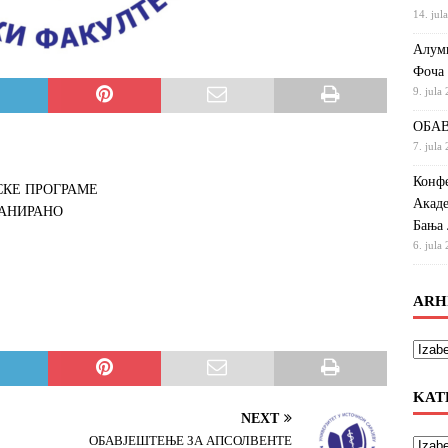
14. jul
Алумн
Фоча
9. jula
ОБАВ
7. jula
Конфе
СКЕ ПРОГРАМЕ
Акаде
ЛАНИРАНО
Бања 
6. jula
ARH
KAT
NEXT
OБАВЈЕШТЕЊЕ ЗА АПСОЛВЕНТЕ