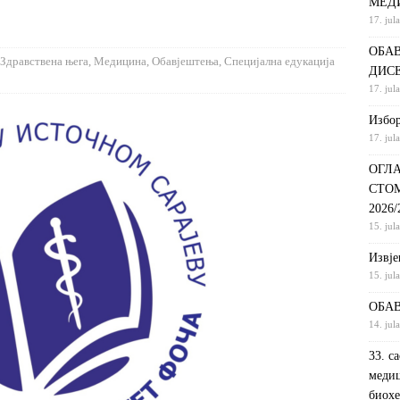
МЕД
17. jul
С НА КРАТКИ ПРОГРАМ СТУДИЈА СТОМАТОЛОШКА СЕСТРА У
ОБАВ
ДИНИ
ВИЈЕСТИ
Здравствена њега
,
Медицина
,
Обавјештења
,
Специјална едукација
ДИС
ршeнoj дoктoрскoj дисeртaциjи
ОБАВЈЕШТЕЊА
17. jul
РАНГ ЛИСТА, ПРВИ УПИСНИ РОК ДРУГИ ЦИКЛУС СТУДИЈА –
Избор
17. jul
И РЕХАБИЛИТАЦИЈА
ОБАВЈЕШТЕЊА
ОГЛА
СТО
2026
15. jul
Извje
15. jul
ОБАВ
14. jul
33. с
медиц
биохе