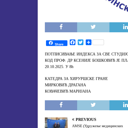
F
T
S
Share
a
w
h
c
i
a
ПОТПИСИВАЊЕ ИНДЕКСА ЗА СВЕ СТУДИЈ
e
t
r
КОД ПРОФ. ДР КСЕНИЈЕ БОШКОВИЋ ЈЕ П
b
t
e
20.10.2025. У 8h
o
e
o
r
КАТЕДРА ЗА ХИРУРШСКЕ ГРАНЕ
k
МИРКОВИЋ ДРАГАНА
КОВАЧЕВИЋ МАРИЈАНА
PREVIOUS
АМSE (Удружење медицинских