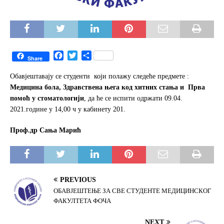
F
T
S
Share
a
w
h
c
i
a
Обавјештавају се студенти који полажу следеће предмете :
e
t
r
Медицина бола, Здравствена њега код хитних стања и Прва
b
t
e
помоћ у стоматологији
, да ће се испити одржати 09.04.
o
e
2021.године у 14,00 ч у кабинету 201.
o
r
k
Проф.др Сања Марић
PREVIOUS
ОБАВЈЕШТЕЊЕ ЗА СВЕ СТУДЕНТЕ МЕДИЦИНСКОГ
ФАКУЛТЕТА ФОЧА
NEXT