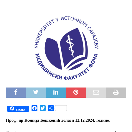
F
T
S
Share
a
w
h
c
i
a
Проф. др Ксенија Бошковић долази 12.12.2024. године.
e
t
r
b
t
e