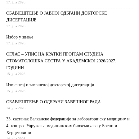
17. jula 2026.
ОБАВЈЕШТЕЊЕ О ЈАВНОЈ ОДБРАНИ ДОКТОРСКЕ
ДИСЕРТАЦИЈЕ
17. jula 2026.
Избор у звање
17. jula 2026.
ОГЛАС – УПИС НА КРАТКИ ПРОГРАМ СТУДИЈА
СТОМАТОЛОШКА СЕСТРА У АКАДЕМСКОЈ 2026/2027.
ГОДИНИ
15. jula 2026.
Извjeштaj o зaвршeнoj дoктoрскoj дисeртaциjи
15. jula 2026.
ОБАВЈЕШТЕЊЕ О ОДБРАНИ ЗАВРШНОГ РАДА
14. jula 2026.
33. састанак Балканске федерације за лабораторијску медицину и
4. конгрес Удружења медицинских биохемичара у Босни и
Херцеговини
14. jula 2026.