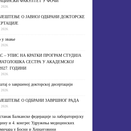
ИЦИНСКИ ФАКУЛТЕТ У ФОЧИ
a 2026.
ЈЕШТЕЊЕ О ЈАВНОЈ ОДБРАНИ ДОКТОРСКЕ
ЕРТАЦИЈЕ
a 2026.
 у звање
a 2026.
С – УПИС НА КРАТКИ ПРОГРАМ СТУДИЈА
МАТОЛОШКА СЕСТРА У АКАДЕМСКОЈ
/2027. ГОДИНИ
a 2026.
штaj o зaвршeнoj дoктoрскoj дисeртaциjи
a 2026.
ЈЕШТЕЊЕ О ОДБРАНИ ЗАВРШНОГ РАДА
a 2026.
астанак Балканске федерације за лабораторијску
ину и 4. конгрес Удружења медицинских
мичара у Босни и Херцеговини