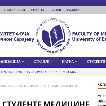
Е-ЗАПОСЛЕНИ
ИНФОСТАТ
CLOUD
ЧАСОПИС
ГАНИЗАЦИЈА
СТУДИЈЕ
НАУКА
СТУДЕНТИ
КУЛТЕТ ФОЧА
А ПРЕПИС СТУДЕНАТА СА ДРУГИХ ВИСОКОШКОЛСКИХ
 У ИСТОЧНОМ САРАЈЕВУ
И ФАКУЛТЕТ У ФОЧИ
ОБАВЈЕШТЕЊА
SKO
ТЕЊЕ ЗА СТУДЕНТЕ МЕДИЦИНЕ, СТОМАТОЛОГИЈЕ И
 О ЈАВНОЈ ОДБРАНИ ДОКТОРСКЕ ДИСЕРТАЦИЈЕ
УПУТ
 СТУДЕНТЕ МЕДИЦИНЕ,
ВИС
ОБАВЈЕШТЕЊА