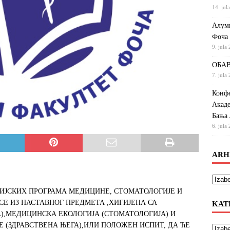
14. jul
Алумн
Фоча
9. jula
ОБАВ
7. jula
Конфе
Акаде
Бања 
6. jula
ARH
ДИЈСКИХ ПРОГРАМА МЕДИЦИНЕ, СТОМАТОЛОГИЈЕ И
СЕ ИЗ НАСТАВНОГ ПРЕДМЕТА ,ХИГИЈЕНА СА
KAT
,МЕДИЦИНСКА ЕКОЛОГИЈА (СТОМАТОЛОГИЈА) И
Е (ЗДРАВСТВЕНА ЊЕГА),ИЛИ ПОЛОЖЕН ИСПИТ, ДА ЋЕ