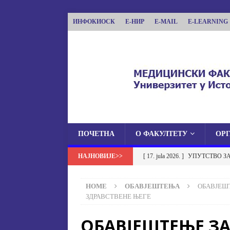
ИНФОКИОСК
Е-НИР
E-MAIL
E-LEARNING
ПОЧЕТНА
О ФАКУЛТЕТУ
ОР
МЕДИЦИНСКИ ФА
[ 17. jula 2026. ]
УПУТСТВО З
МЕДИЦИНСКИ ФАКУЛТЕТ УНИВЕРЗИТЕТА
УСТАНОВА НА МЕДИЦИНСК
HOME
ОБАВЈЕШТЕЊА
ОБАВЈЕШ
[ 17. jula 2026. ]
ОБАВЈЕШТЕЊЕ
ЗДРАВСТВЕНЕ ЊЕГЕ
ОБАВЈЕШТЕЊА
ОБАВЈЕШТЕЊЕ ЗА
[ 17. jula 2026. ]
Избор у звање