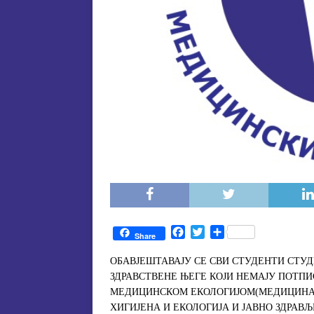
F
T
S
Share
a
w
h
c
i
a
ОБАВЈЕШТАВАЈУ СЕ СВИ СТУДЕНТИ СТУ
e
t
r
ЗДРАВСТВЕНЕ ЊЕГЕ КОЈИ НЕМАЈУ ПОТПИ
b
t
e
МЕДИЦИНСКОМ ЕКОЛОГИЈОМ(МЕДИЦИНА)
o
e
ХИГИЈЕНА И ЕКОЛОГИЈА И ЈАВНО ЗДРАВЉ