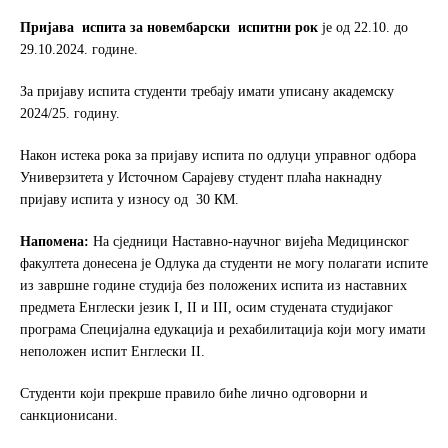
Пријава испита за
новембарски
испитни
рок
је од 22.10. до
29.10.2024. године.
За пријаву испита студенти требају имати уписану академску
2024/25. годину.
Након истека рока за пријаву испита по одлуци управног одбора
Универзитета у Источном Сарајеву студент плаћа накнадну
пријаву испита у износу од 30 КМ.
Напомена:
На сједници Наставно-научног вијећа Медицинског
факултета донесена је Одлука да студенти не могу полагати испите
из завршне године студија без положених испита из наставних
предмета Енглески језик I, II и III, осим студената студијаког
програма Специјална едукација и рехабилитација који могу имати
неположен испит Енглески II.
Студенти који прекрше правило биће лично одговорни и
санкционисани.