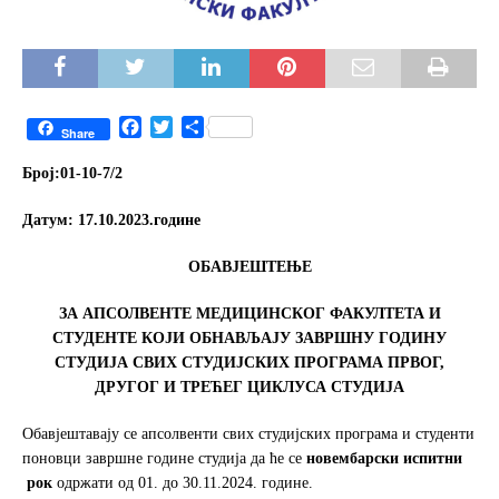
F
T
S
Share
a
w
h
c
i
a
Број:01-10
-7/2
e
t
r
b
t
e
Датум:
17.10.2023
.
године
o
e
o
r
OБАВЈЕШТЕЊЕ
k
ЗА АПСОЛВЕНТЕ МЕДИЦИНСКОГ ФАКУЛТЕТА
И
СТУДЕНТЕ КОЈИ ОБНАВЉАЈУ ЗАВРШНУ ГОДИНУ
СТУДИЈА
СВИХ СТУДИЈСКИХ ПРОГРАМА ПРВОГ,
ДРУГОГ И ТРЕЋЕГ ЦИКЛУСА СТУДИЈА
Обавјештавају се апсолвенти свих студијских програма и студенти
поновци завршне године студија да ће се
новембарски испитни
рок
одржати од 01. до 30.11.2024. године.