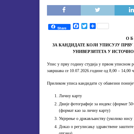
F
T
S
Share
a
w
h
c
i
a
О Б
e
t
r
ЗА КАНДИДАТЕ КОЈИ УПИСУЈУ ПРВ
b
t
e
УНИВЕРЗИТЕТА У ИСТОЧНОМ
o
e
o
r
Упис у прву годину студија у првом уписном ро
k
завршава се 10.07.2026.године од 8,00 – 14,00
Приликом уписа кандидати су обавезни поније
Личну карту
Двије фотографије за индекс (формат 5
(формат као за личну карту)
Увјерење о држављанству (уколико нису
Доказ о регулисању здравствене заштите
органа).