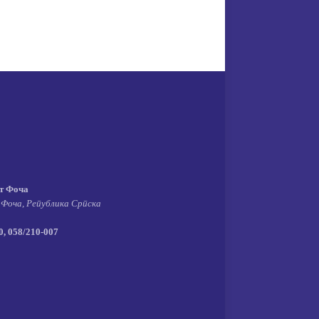
т Фоча
 Фоча, Република Српска
, 058/210-007