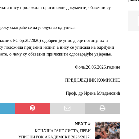
ената нису приложили оригиналне документе, обавезни су
оку сматраће се да је одустао од уписа.
сник РС бр.28/2026) одобрен је упис дјеце погинулих и
су положила пријемни испит, а нису се уписала на одређени
оте, о чему су обавезни приложити одговарајуће увјерење.
Фоча,26.06.2026.године
ПРЕДСЈЕДНИК КОМИСИЈЕ
Проф. др Ирена Младеновић
NEXT
КОНАЧНА РАНГ ЛИСТА, ПРВИ
УПИСНИ РОК АКАДЕМСКЕ 2026/2027.