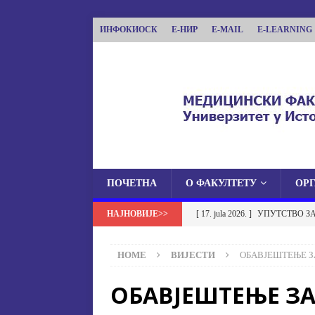
ИНФОКИОСК
Е-НИР
E-MAIL
E-LEARNING
ПОЧЕТНА
О ФАКУЛТЕТУ
ОР
МЕДИЦИНСКИ ФА
[ 17. jula 2026. ]
УПУТСТВО З
МЕДИЦИНСКИ ФАКУЛТЕТ УНИВЕРЗИТЕТА
УСТАНОВА НА МЕДИЦИНСК
HOME
ВИЈЕСТИ
ОБАВЈЕШТЕЊЕ З
[ 17. jula 2026. ]
ОБАВЈЕШТЕЊЕ
ОБАВЈЕШТЕЊЕ З
ОБАВЈЕШТЕЊА
[ 17. jula 2026. ]
Избор у звање