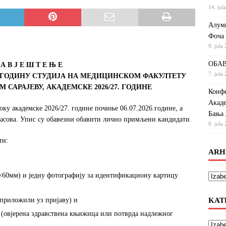
14. jul
Алумн
Фоча
9. jula
ОБАВ
 А В Ј Е Ш Т Е Њ Е
7. jula
У ГОДИНУ СТУДИЈА НА МЕДИЦИНСКОМ ФАКУЛТЕТУ
 САРАЈЕВУ, АКАДЕМСКЕ 2026/27. ГОДИНЕ
Конфе
Акаде
ку академске 2026/27. године почиње 06.07.2026.године, а
Бања 
 часова. Упис су обавезни обавити лично примљени кандидати.
6. jula
ти:
ARH
0×60мм) и једну фотографију за идентификациону картицу
KAT
 приложили уз пријаву) и
 (овјерена здравствена књижица или потврда надлежног