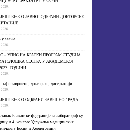
ИЦИНСКИ ФАКУЛТЕТ У ФОЧИ
a 2026.
ЈЕШТЕЊЕ О ЈАВНОЈ ОДБРАНИ ДОКТОРСКЕ
ЕРТАЦИЈЕ
a 2026.
 у звање
a 2026.
С – УПИС НА КРАТКИ ПРОГРАМ СТУДИЈА
МАТОЛОШКА СЕСТРА У АКАДЕМСКОЈ
/2027. ГОДИНИ
a 2026.
штaj o зaвршeнoj дoктoрскoj дисeртaциjи
a 2026.
ЈЕШТЕЊЕ О ОДБРАНИ ЗАВРШНОГ РАДА
a 2026.
астанак Балканске федерације за лабораторијску
ину и 4. конгрес Удружења медицинских
мичара у Босни и Херцеговини