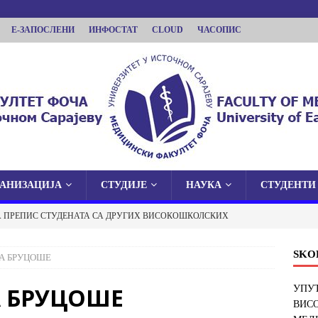
Е-ЗАПОСЛЕНИ
ИНФОСТАТ
CLOUD
ЧАСОПИС
ГАНИЗАЦИЈА
СТУДИЈЕ
НАУКА
СТУДЕНТИ
КУЛТЕТ ФОЧА
А ПРЕПИС СТУДЕНАТА СА ДРУГИХ ВИСОКОШКОЛСКИХ
 У ИСТОЧНОМ САРАЈЕВУ
И ФАКУЛТЕТ У ФОЧИ
ОБАВЈЕШТЕЊА
SKO
А БРУЦОШЕ
 О ЈАВНОЈ ОДБРАНИ ДОКТОРСКЕ ДИСЕРТАЦИЈЕ
А БРУЦОШЕ
УПУТ
ВИС
ОБАВЈЕШТЕЊА