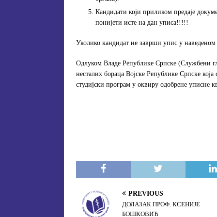
Кандидати који приликом предаје докум
понијети исте на дан уписа!!!!!
Уколико кандидат не заврши упис у наведеном р
Одлуком Владе Републике Српске (Службени гла
несталих бораца Војске Републике Српске која 
студијски програм у оквиру одобрене уписне кв
PREVIOUS
ДОЛАЗАК ПРОФ. КСЕНИЈЕ
БОШКОВИЋ