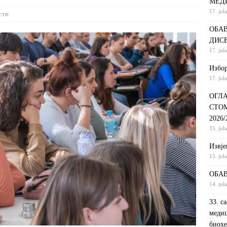
МЕД
17. jul
С НА КРАТКИ ПРОГРАМ СТУДИЈА СТОМАТОЛОШКА СЕСТРА У
сти
ОБАВ
ДИНИ
ВИЈЕСТИ
ДИС
ршeнoj дoктoрскoj дисeртaциjи
ОБАВЈЕШТЕЊА
17. jul
РАНГ ЛИСТА, ПРВИ УПИСНИ РОК ДРУГИ ЦИКЛУС СТУДИЈА –
Избор
17. jul
И РЕХАБИЛИТАЦИЈА
ОБАВЈЕШТЕЊА
ОГЛА
СТО
2026
15. jul
Извje
15. jul
ОБАВ
14. jul
33. с
медиц
биохе