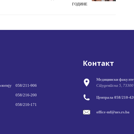
ГОДИНЕ
Контакт
Медицински факулте
ологију
058/211-906
Студентска 5, 73300
058/216-200
Централа 058/210-420
058/210-171
office-mf@ues.rs.ba